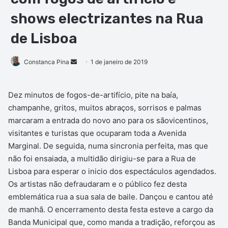
shows electrizantes na Rua
de Lisboa
Constanca Pina
M
1 de janeiro de 2019
a
n
Dez minutos de fogos-de-artifício, pite na baía,
d
champanhe, gritos, muitos abraços, sorrisos e palmas
e
marcaram a entrada do novo ano para os sãovicentinos,
u
visitantes e turistas que ocuparam toda a Avenida
m
Marginal. De seguida, numa sincronia perfeita, mas que
e
não foi ensaiada, a multidão dirigiu-se para a Rua de
-
Lisboa para esperar o inicio dos espectáculos agendados.
m
Os artistas não defraudaram e o público fez desta
a
emblemática rua a sua sala de baile. Dançou e cantou até
i
de manhã. O encerramento desta festa esteve a cargo da
l
Banda Municipal que, como manda a tradição, reforçou as