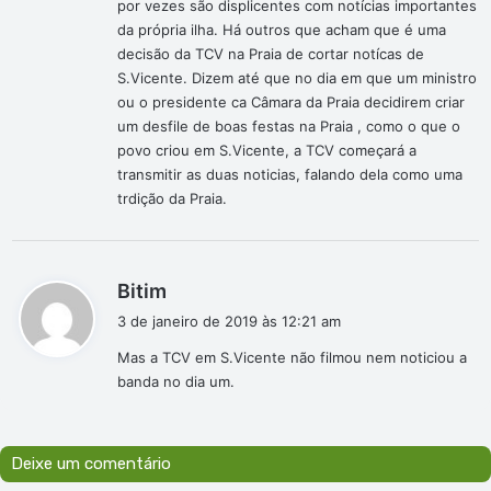
por vezes são displicentes com notícias importantes
a
da própria ilha. Há outros que acham que é uma
r
decisão da TCV na Praia de cortar notícas de
t
S.Vicente. Dizem até que no dia em que um ministro
i
ou o presidente ca Câmara da Praia decidirem criar
r
um desfile de boas festas na Praia , como o que o
d
povo criou em S.Vicente, a TCV começará a
e
transmitir as duas noticias, falando dela como uma
trdição da Praia.
h
o
j
e
d
Bitim
i
3 de janeiro de 2019 às 12:21 am
s
Mas a TCV em S.Vicente não filmou nem noticiou a
s
banda no dia um.
e
:
Deixe um comentário