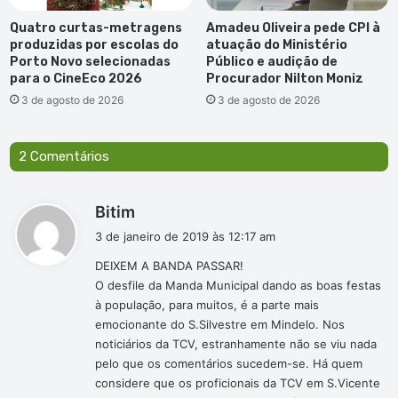
d
e
Quatro curtas-metragens
Amadeu Oliveira pede CPI à
v
produzidas por escolas do
atuação do Ministério
i
Porto Novo selecionadas
Público e audição de
para o CineEco 2026
Procurador Nilton Moniz
s
t
3 de agosto de 2026
3 de agosto de 2026
o
p
a
2 Comentários
r
a
d
Bitim
C
i
a
3 de janeiro de 2019 às 12:17 am
b
s
DEIXEM A BANDA PASSAR!
o
s
V
O desfile da Manda Municipal dando as boas festas
e
e
à população, para muitos, é a parte mais
:
r
emocionante do S.Silvestre em Mindelo. Nos
d
noticiários da TCV, estranhamente não se viu nada
e
pelo que os comentários sucedem-se. Há quem
a
considere que os proficionais da TCV em S.Vicente
p