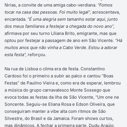
férias, a convite de uma amiga cabo-verdiana.
“Fomos
tocar na casa das pessoas. Foi muito legal”,
acrescentava,
encantada.
“É uma alegria sem tamanho estar aqui, junto
dos meus familiares a festejar a chegada do novo ano”,
afirmava por seu turno Liliana Brito, emigrante, mas que
optou por festejar a passagem de ano em São Vicente.
“Há
muitos anos que não vinha a Cabo Verde. Estou a adorar
esta festa”,
reforçou.
Na rua de Lisboa o clima era de festa. Constantino
Cardoso foi o primeiro a subir ao palco e cantou “Boas
Festas” de Paulino Vieira e, como era de esperar, lembrou
a música do grupo carnavalesco Monte Sossego que
evoca todas as festas da ilha de São Vicente, “Um one ne
Soncente. Seguiu-se Eliana Rosa e Edson Oliveira, que
conseguiram manter a vibe alta com ritmos de São
Silvestre, do Brasil e da Jamaica. Foram shows curtos,
mas dinâmicos. A fechar a primeira parte, Dudu Araújo,