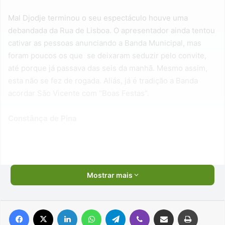
Mal Djodje terminou o seu espectáculo houve uma
debandada da Rua de Lisboa. O apresentador ainda tentou
cativar as pessoas anunciando a Banda Municipal, mas
foram poucos os que se deixaram seduzir pelo convite,
até porque já passava das seis da manhã. Mesmo assim,
esta não se fez de rogada. Aliás, já é tradição a Banda
acordar São Vicente com “Boas Festas”.
Constânça de Pina
Mostrar mais
Facebook
X
Linkedin
WhatsApp
Telegram
Viber
Compartilhar via e-mail
Imprimir