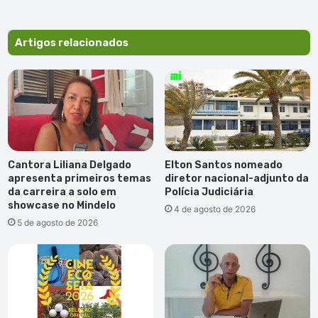
p
a
í
Artigos relacionados
s
e
s
e
u
r
o
p
Cantora Liliana Delgado
Elton Santos nomeado
e
apresenta primeiros temas
diretor nacional-adjunto da
u
da carreira a solo em
Polícia Judiciária
s
showcase no Mindelo
4 de agosto de 2026
i
5 de agosto de 2026
s
e
n
t
o
s