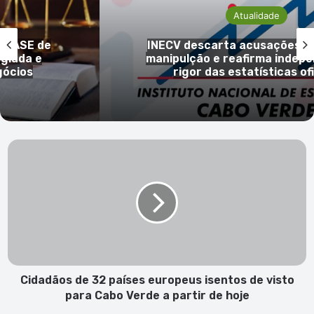
Atualidade
E de
INECV descarta acusações de ale
a e
manipulção e reafirma independênc
s
rigor das estatísticas oficiais
C
i
d
a
d
ã
o
s
d
e
Cidadãos de 32 países europeus isentos de visto
3
para Cabo Verde a partir de hoje
2