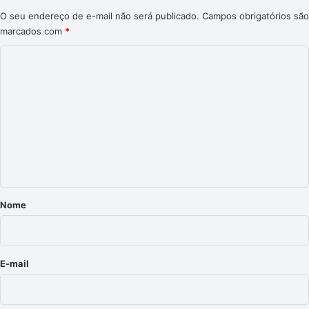
O seu endereço de e-mail não será publicado.
Campos obrigatórios são
marcados com
*
C
o
m
e
n
t
á
r
Nome
i
o
*
E-mail