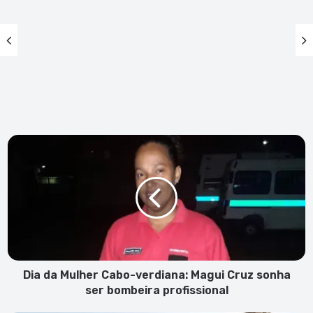
Dia
da
Mulher
Cabo-
verdiana:
Magui
Cruz
sonha
ser
bombeira
Dia da Mulher Cabo-verdiana: Magui Cruz sonha
profissional
ser bombeira profissional