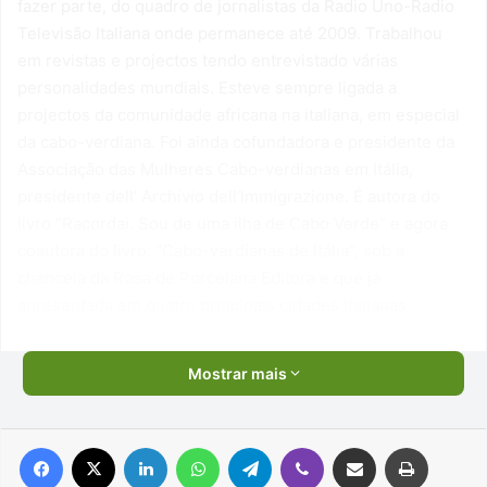
fazer parte, do quadro de jornalistas da Radio Uno-Radio
Televisão Italiana onde permanece até 2009. Trabalhou
em revistas e projectos tendo entrevistado várias
personalidades mundiais. Esteve sempre ligada a
projectos da comunidade africana na italiana, em especial
da cabo-verdiana. Foi ainda cofundadora e presidente da
Associação das Mulheres Cabo-verdianas em Itália,
presidente dell’ Archivio dell’Immigrazione. É autora do
livro “Racordai. Sou de uma ilha de Cabo Verde” e agora
coautora do livro: “Cabo-verdianas de Itália”, sob a
chancela da Rosa de Porcelana Editora e que já
apresentada em quatro principais cidades italianas.
Mostrar mais
Facebook
X
Linkedin
WhatsApp
Telegram
Viber
Compartilhar via e-mail
Imprimir