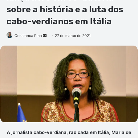
sobre a história e a luta dos
cabo-verdianos em Itália
Mande
Constanca Pina
27 de março de 2021
um
e-
mail
A jornalista cabo-verdiana, radicada em Itália, Maria de