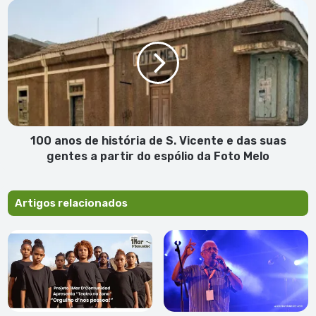
100
anos
de
história
de
S.
Vicente
e
das
suas
100 anos de história de S. Vicente e das suas
gentes
gentes a partir do espólio da Foto Melo
a
partir
do
Artigos relacionados
espólio
da
Foto
Melo