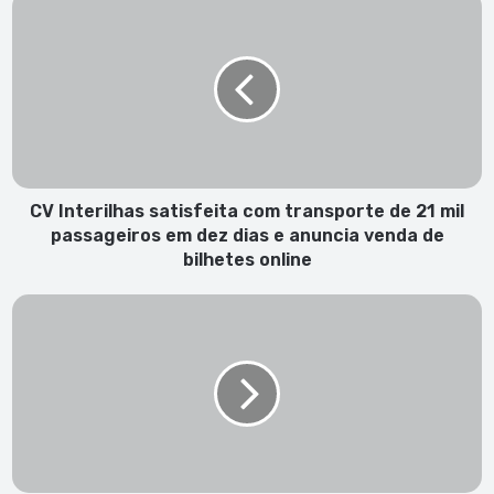
Interilhas
satisfeita
com
transporte
de
21
mil
passageiros
em
CV Interilhas satisfeita com transporte de 21 mil
dez
passageiros em dez dias e anuncia venda de
dias
bilhetes online
e
anuncia
Morte
venda
de
de
mãe
bilhetes
e
online
bebé:
HBS
diz
que
Sílvia