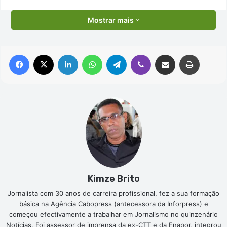
Mostrar mais
Facebook
X
Linkedin
WhatsApp
Telegram
Viber
Compartilhar via e-mail
Imprimir
Kimze Brito
Jornalista com 30 anos de carreira profissional, fez a sua formação
básica na Agência Cabopress (antecessora da Inforpress) e
começou efectivamente a trabalhar em Jornalismo no quinzenário
Notícias. Foi assessor de imprensa da ex-CTT e da Enapor, integrou