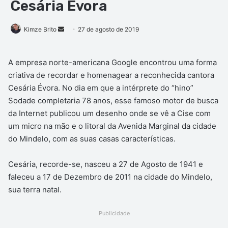
Cesária Évora
Mande
Kimze Brito
27 de agosto de 2019
um
e-
A empresa norte-americana Google encontrou uma forma
mail
criativa de recordar e homenagear a reconhecida cantora
Cesária Évora. No dia em que a intérprete do “hino”
Sodade completaria 78 anos, esse famoso motor de busca
da Internet publicou um desenho onde se vê a Cise com
um micro na mão e o litoral da Avenida Marginal da cidade
do Mindelo, com as suas casas características.
Cesária, recorde-se, nasceu a 27 de Agosto de 1941 e
faleceu a 17 de Dezembro de 2011 na cidade do Mindelo,
sua terra natal.
Publicidade