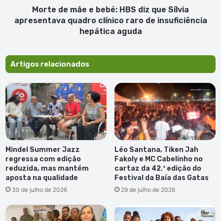
apresentava
Morte de mãe e bebé: HBS diz que Sílvia
quadro
apresentava quadro clínico raro de insuficiência
clínico
hepática aguda
raro
de
insuficiência
Artigos relacionados
hepática
aguda
Mindel Summer Jazz
Léo Santana, Tiken Jah
regressa com edição
Fakoly e MC Cabelinho no
reduzida, mas mantém
cartaz da 42.ª edição do
aposta na qualidade
Festival da Baía das Gatas
30 de julho de 2026
29 de julho de 2026