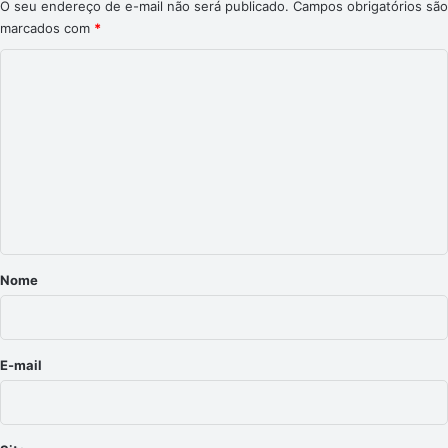
O seu endereço de e-mail não será publicado.
Campos obrigatórios são
marcados com
*
C
o
m
e
n
t
á
r
Nome
i
o
*
E-mail