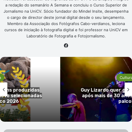
a redação do semanário A Semana e concluiu o Curso Superior de
Jornalismo na UniCV. Sócio fundador do Mindel Insite, desempenha
o cargo de director deste jornal digital desde o seu lançamento.
Membro da Associação dos Fotógrafos Cabo-verdianos, leciona
cursos de iniciação à fotografia digital e foi professor na UniCV em
Laboratório de Fotografia e Fotojornalismo.
Facebook
Cultura
idas
Guy Lizardo quer gravar o primeir
nadas
após mais de 30 anos de carreira
palcos
CV