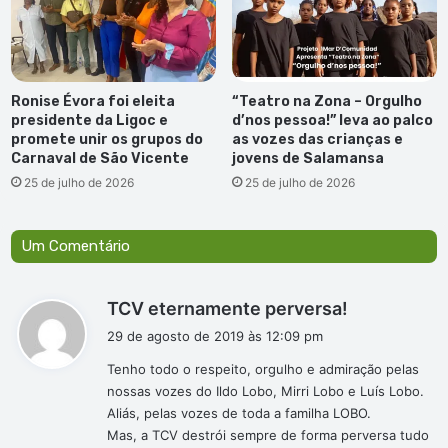
Ronise Évora foi eleita
“Teatro na Zona – Orgulho
presidente da Ligoc e
d’nos pessoa!” leva ao palco
promete unir os grupos do
as vozes das crianças e
Carnaval de São Vicente
jovens de Salamansa
25 de julho de 2026
25 de julho de 2026
Um Comentário
d
TCV eternamente perversa!
i
29 de agosto de 2019 às 12:09 pm
s
Tenho todo o respeito, orgulho e admiração pelas
s
nossas vozes do Ildo Lobo, Mirri Lobo e Luís Lobo.
e
Aliás, pelas vozes de toda a familha LOBO.
:
Mas, a TCV destrói sempre de forma perversa tudo