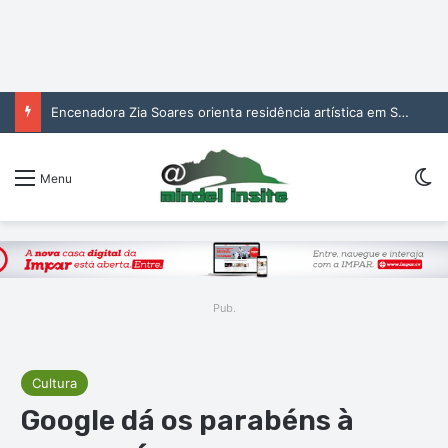
Encenadora Zia Soares orienta residência artística em São Vicente
Sw
Menu
Pub.
Cultura
Google dá os parabéns à