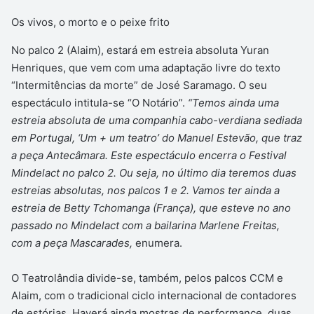
Os vivos, o morto e o peixe frito
No palco 2 (Alaim), estará em estreia absoluta Yuran
Henriques, que vem com uma adaptação livre do texto
“Intermitências da morte” de José Saramago. O seu
espectáculo intitula-se “O Notário”.
“Temos ainda uma
estreia absoluta de uma companhia cabo-verdiana sediada
em Portugal, ‘Um + um teatro’ do Manuel Estevão, que traz
a peça Antecâmara. Este espectáculo encerra o Festival
Mindelact no palco 2. Ou seja, no último dia teremos duas
estreias absolutas, nos palcos 1 e 2. Vamos ter ainda a
estreia de Betty Tchomanga (França), que esteve no ano
passado no Mindelact com a bailarina Marlene Freitas,
com a peça Mascarades,
enumera.
O Teatrolândia divide-se, também, pelos palcos CCM e
Alaim, com o tradicional ciclo internacional de contadores
de estórias. Haverá ainda mostras de performance, duas