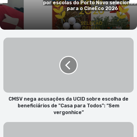
nadas
após mais de 30 anos de carreira
palcos
CMSV
nega
acusações
da
UCID
sobre
escolha
de
beneficiários
de
CMSV nega acusações da UCID sobre escolha de
"Casa
beneficiários de "Casa para Todos": “Sem
para
vergonhice”
Todos":
“Sem
CNDHC
vergonhice”
acompanha