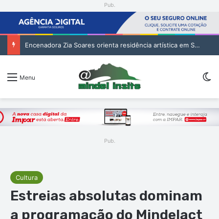
Pub.
Encenadora Zia Soares orienta residência artística em São Vicente
Sw
Menu
Pub.
Cultura
Estreias absolutas dominam
a programação do Mindelact