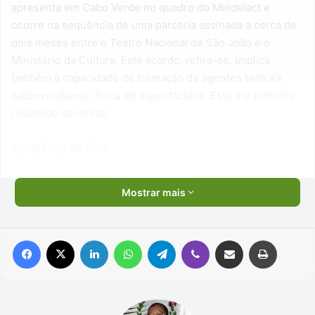
apresenta em Cabo Verde no quadro do Mindelact e
ocorre na sequência de uma parceria assinada a cerca de
dois meses entre o Teatro Nacional de São João e o
Ministério da Cultura. Este acordo, refira-se, implica
também a capacidade de formação de agentes teatrais
cabo-verdianos, troca de espectáculos. Este é o primeiro
resultado concreto.
Constânça de Pina
Mostrar mais
Facebook
X
Linkedin
WhatsApp
Telegram
Viber
Compartilhar via e-mail
Imprimir