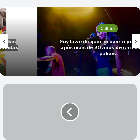
Cultura
idas
Guy Lizardo quer gravar o primeir
nadas
após mais de 30 anos de carreira
palcos
Dia
da
Cultura:
Embaixada
de
Cabo
Verde
promove
serenata