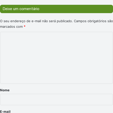
Deixe um comentário
O seu endereço de e-mail não será publicado.
Campos obrigatórios são
marcados com
*
C
o
m
e
n
t
á
r
Nome
i
o
*
E-mail