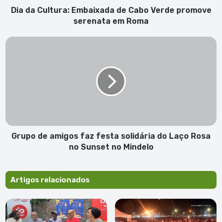
em
Dia da Cultura: Embaixada de Cabo Verde promove
Roma
serenata em Roma
Grupo
de
amigos
faz
festa
solidária
do
Laço
Rosa
no
Grupo de amigos faz festa solidária do Laço Rosa
Sunset
no Sunset no Mindelo
no
Mindelo
Artigos relacionados