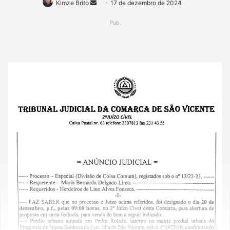
Mande
Kimze Brito
17 de dezembro de 2024
um
Pub.
e-
mail