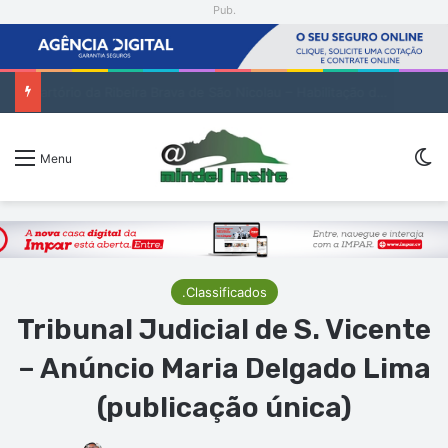
Pub.
Encenadora Zia Soares orienta residência artística em São Vicente
Sw
Menu
.Classificados
Tribunal Judicial de S. Vicente
– Anúncio Maria Delgado Lima
(publicação única)