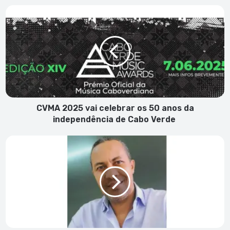
CVMA
2025
vai
celebrar
os
50
anos
da
independência
de
CVMA 2025 vai celebrar os 50 anos da
Cabo
independência de Cabo Verde
Verde
A
Poética
de
Jorge
Humberto