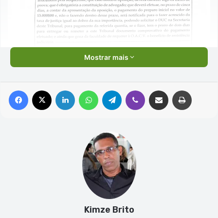
Mostrar mais
Facebook
X
Linkedin
WhatsApp
Telegram
Viber
Compartilhar via e-mail
Imprimir
Kimze Brito