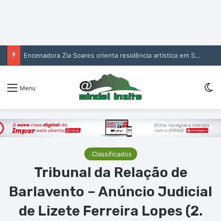
Encenadora Zia Soares orienta residência artística em São Vicente
Sw
Menu
.Classificados
Tribunal da Relação de
Barlavento – Anúncio Judicial
de Lizete Ferreira Lopes (2.