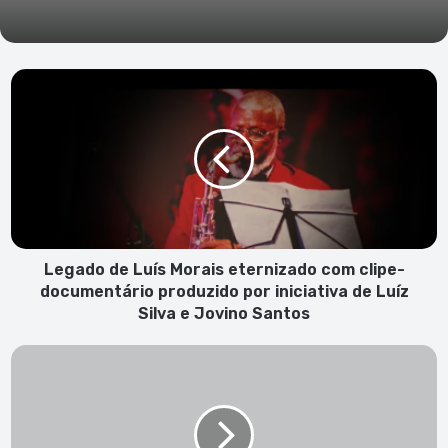
Legado
de
Luís
Morais
eternizado
com
clipe-
documentário
produzido
por
Legado de Luís Morais eternizado com clipe-
iniciativa
documentário produzido por iniciativa de Luíz
de
Silva e Jovino Santos
Luíz
Silva
Tribunal
e
da
Jovino
Comarca
Santos
de
S.