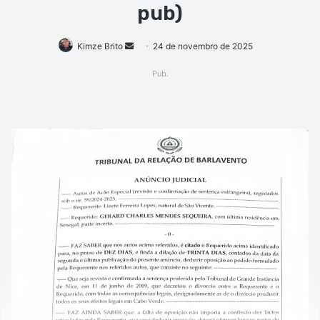
pub)
Mande
Kimze Brito
24 de novembro de 2025
um
Pub.
e-
mail