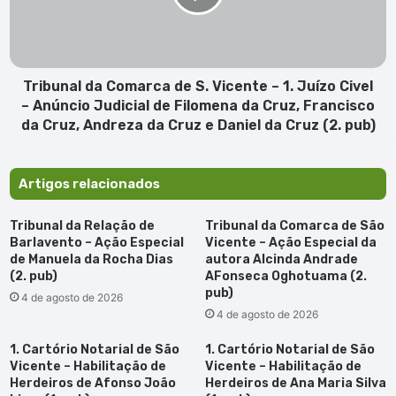
Vicente
–
1.
Juízo
Civel
Tribunal da Comarca de S. Vicente – 1. Juízo Civel
–
– Anúncio Judicial de Filomena da Cruz, Francisco
Anúncio
da Cruz, Andreza da Cruz e Daniel da Cruz (2. pub)
Judicial
de
Filomena
Artigos relacionados
da
Cruz,
Tribunal da Relação de
Tribunal da Comarca de São
Francisco
Barlavento – Ação Especial
Vicente – Ação Especial da
da
de Manuela da Rocha Dias
autora Alcinda Andrade
Cruz,
(2. pub)
AFonseca Oghotuama (2.
Andreza
pub)
4 de agosto de 2026
da
4 de agosto de 2026
Cruz
e
1. Cartório Notarial de São
1. Cartório Notarial de São
Daniel
Vicente – Habilitação de
Vicente – Habilitação de
da
Herdeiros de Afonso João
Herdeiros de Ana Maria Silva