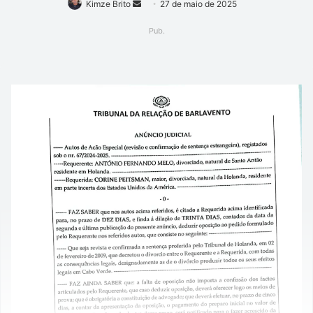
Mande
Kimze Brito
27 de maio de 2025
um
Pub.
e-
mail