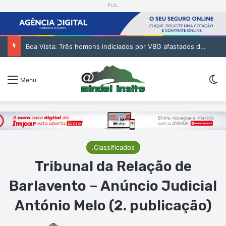
Pub.
Cabo Verde conquista duas medalhas de bronze na Olimpíada Internacional de Inteligência Artificial
Sw
Menu
.Classificados
Tribunal da Relação de
Barlavento – Anúncio Judicial
António Melo (2. publicação)