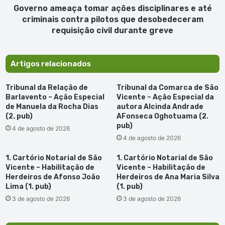
pilotos
Governo ameaça tomar ações disciplinares e até
que
criminais contra pilotos que desobedeceram
desobedeceram
requisição civil durante greve
requisição
civil
durante
Artigos relacionados
greve
Tribunal da Relação de
Tribunal da Comarca de São
Barlavento – Ação Especial
Vicente – Ação Especial da
de Manuela da Rocha Dias
autora Alcinda Andrade
(2. pub)
AFonseca Oghotuama (2.
pub)
4 de agosto de 2026
4 de agosto de 2026
1. Cartório Notarial de São
1. Cartório Notarial de São
Vicente – Habilitação de
Vicente – Habilitação de
Herdeiros de Afonso João
Herdeiros de Ana Maria Silva
Lima (1. pub)
(1. pub)
3 de agosto de 2026
3 de agosto de 2026