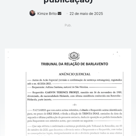
Mande
Kimze Brito
22 de maio de 2025
um
Pub.
e-
mail