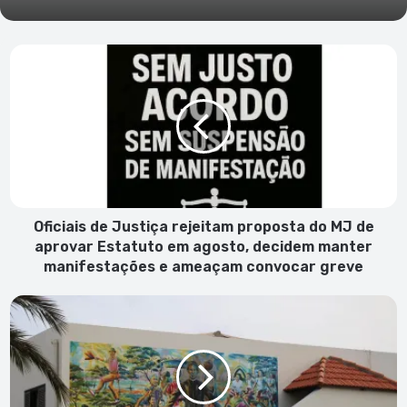
Oficiais
de
Justiça
rejeitam
proposta
do
MJ
de
aprovar
Estatuto
Oficiais de Justiça rejeitam proposta do MJ de
em
aprovar Estatuto em agosto, decidem manter
agosto,
manifestações e ameaçam convocar greve
decidem
manter
Associação
manifestações
de
e
pais
ameaçam
diz
convocar
que
greve
Portaria