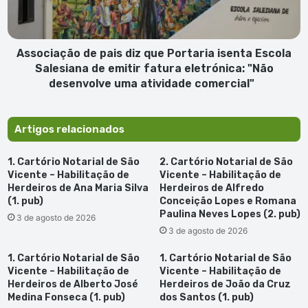
isenta
Escola
Salesiana
de
Associação de pais diz que Portaria isenta Escola
emitir
Salesiana de emitir fatura eletrónica: "Não
fatura
desenvolve uma atividade comercial"
eletrónica:
"Não
desenvolve
Artigos relacionados
uma
atividade
1. Cartório Notarial de São
2. Cartório Notarial de São
comercial"
Vicente – Habilitação de
Vicente – Habilitação de
Herdeiros de Ana Maria Silva
Herdeiros de Alfredo
(1. pub)
Conceição Lopes e Romana
Paulina Neves Lopes (2. pub)
3 de agosto de 2026
3 de agosto de 2026
1. Cartório Notarial de São
1. Cartório Notarial de São
Vicente – Habilitação de
Vicente – Habilitação de
Herdeiros de Alberto José
Herdeiros de João da Cruz
Medina Fonseca (1. pub)
dos Santos (1. pub)