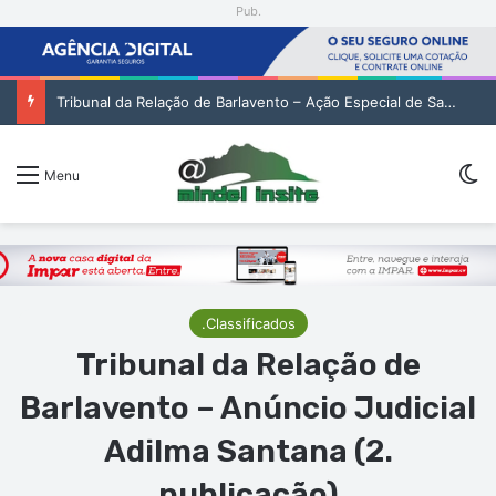
Pub.
A naturalidade, o mérito e a responsabilidade nas mudanças na Administração Pública
Sw
Menu
.Classificados
Tribunal da Relação de
Barlavento – Anúncio Judicial
Adilma Santana (2.
publicação)