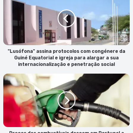
assina
protocolos
com
congénere
da
Guiné
Equatorial
e
igreja
"Lusófona" assina protocolos com congénere da
para
Guiné Equatorial e igreja para alargar a sua
alargar
internacionalização e penetração social
a
sua
Preços
internacionalização
dos
e
combustíveis
penetração
descem
social
em
Portugal
a
partir
desta
segunda-