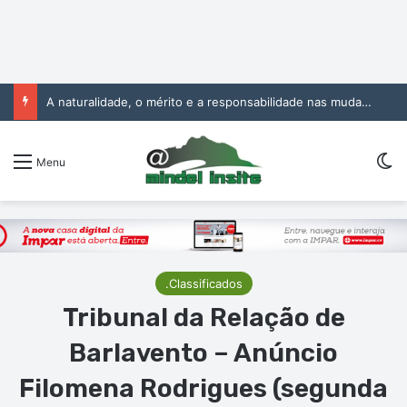
A naturalidade, o mérito e a responsabilidade nas mudanças na Administração Pública
Sw
Menu
.Classificados
Tribunal da Relação de
Barlavento – Anúncio
Filomena Rodrigues (segunda