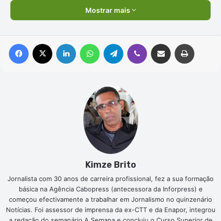
Mostrar mais
Facebook
X
Linkedin
WhatsApp
Telegram
Viber
Compartilhar via e-mail
Imprimir
Kimze Brito
Jornalista com 30 anos de carreira profissional, fez a sua formação
básica na Agência Cabopress (antecessora da Inforpress) e
começou efectivamente a trabalhar em Jornalismo no quinzenário
Notícias. Foi assessor de imprensa da ex-CTT e da Enapor, integrou
a redação do semanário A Semana e concluiu o Curso Superior de