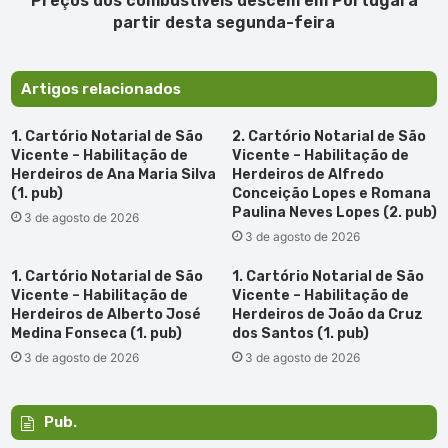
Preços dos combustíveis descem em Portugal a
feira
partir desta segunda-feira
Artigos relacionados
1. Cartório Notarial de São
2. Cartório Notarial de São
Vicente – Habilitação de
Vicente – Habilitação de
Herdeiros de Ana Maria Silva
Herdeiros de Alfredo
(1. pub)
Conceição Lopes e Romana
Paulina Neves Lopes (2. pub)
3 de agosto de 2026
3 de agosto de 2026
1. Cartório Notarial de São
1. Cartório Notarial de São
Vicente – Habilitação de
Vicente – Habilitação de
Herdeiros de Alberto José
Herdeiros de João da Cruz
Medina Fonseca (1. pub)
dos Santos (1. pub)
3 de agosto de 2026
3 de agosto de 2026
Pub.