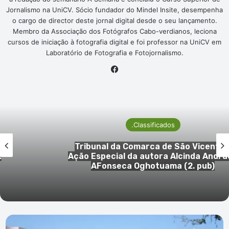
Jornalismo na UniCV. Sócio fundador do Mindel Insite, desempenha
o cargo de director deste jornal digital desde o seu lançamento.
Membro da Associação dos Fotógrafos Cabo-verdianos, leciona
cursos de iniciação à fotografia digital e foi professor na UniCV em
Laboratório de Fotografia e Fotojornalismo.
Facebook
.Classificados
Tribunal da Comarca de São Vicente –
Ação Especial da autora Alcinda Andrade
AFonseca Oghotuama (2. pub)
"Lusófona"