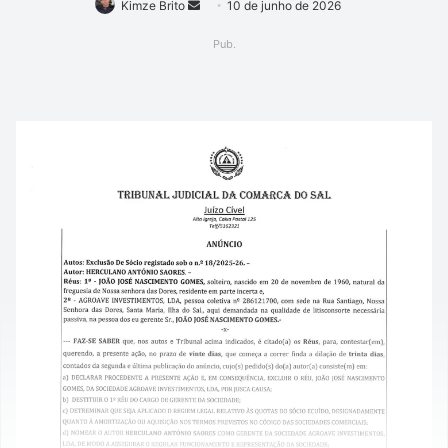
Mande
Kimze Brito
10 de junho de 2026
um
Pub.
e-
mail