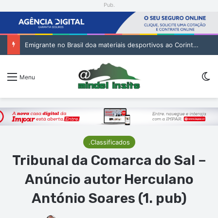
Pub.
Festival da Baía das Gatas junta “vozes” de quatro gerações da música cabo-verdiana na segunda noite
Sw
Menu
.Classificados
Tribunal da Comarca do Sal –
Anúncio autor Herculano
António Soares (1. pub)