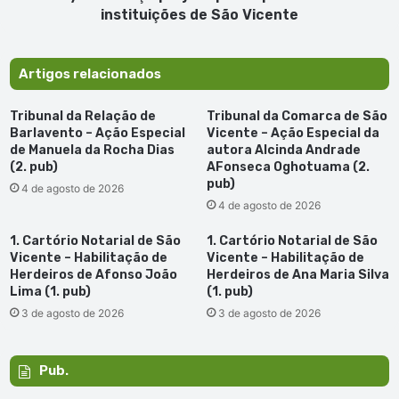
São
instituições de São Vicente
Vicente
Artigos relacionados
Tribunal da Relação de
Tribunal da Comarca de São
Barlavento – Ação Especial
Vicente – Ação Especial da
de Manuela da Rocha Dias
autora Alcinda Andrade
(2. pub)
AFonseca Oghotuama (2.
pub)
4 de agosto de 2026
4 de agosto de 2026
1. Cartório Notarial de São
1. Cartório Notarial de São
Vicente – Habilitação de
Vicente – Habilitação de
Herdeiros de Afonso João
Herdeiros de Ana Maria Silva
Lima (1. pub)
(1. pub)
3 de agosto de 2026
3 de agosto de 2026
Pub.