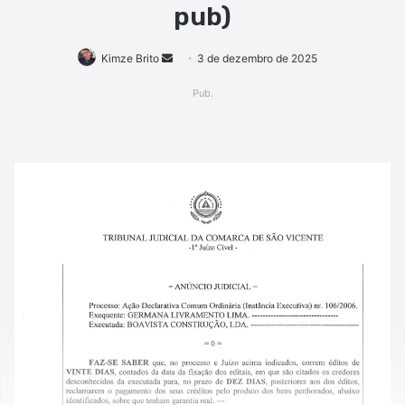
pub)
Mande
Kimze Brito
3 de dezembro de 2025
um
Pub.
e-
mail