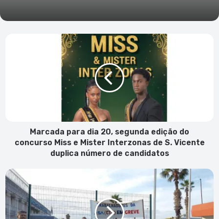
Marcada
para
dia
20,
segunda
edição
do
concurso
Miss
e
Marcada para dia 20, segunda edição do
Mister
concurso Miss e Mister Interzonas de S. Vicente
Interzonas
duplica número de candidatos
de
S.
Greve
Vicente
dos
duplica
controladores
número
de
de
tráfego