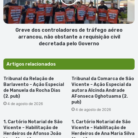
candidatos
aéreo
arrancou,
não
obstante
a
Greve dos controladores de tráfego aéreo
requisição
arrancou, não obstante a requisição civil
civil
decretada pelo Governo
decretada
pelo
Governo
Artigos relacionados
Tribunal da Relação de
Tribunal da Comarca de São
Barlavento – Ação Especial
Vicente – Ação Especial da
de Manuela da Rocha Dias
autora Alcinda Andrade
(2. pub)
AFonseca Oghotuama (2.
pub)
4 de agosto de 2026
4 de agosto de 2026
1. Cartório Notarial de São
1. Cartório Notarial de São
Vicente – Habilitação de
Vicente – Habilitação de
Herdeiros de Afonso João
Herdeiros de Ana Maria Silva