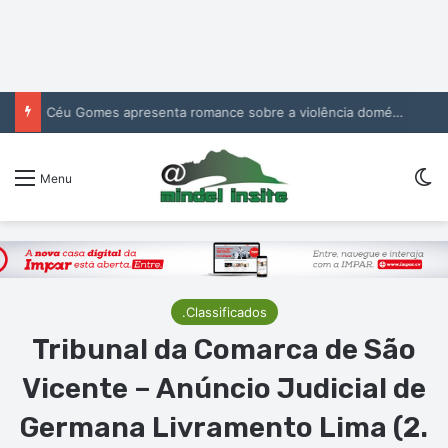
Céu Gomes apresenta romance sobre a violência doméstica no CCM
Sw
Menu
.Classificados
Tribunal da Comarca de São
Vicente – Anúncio Judicial de
Germana Livramento Lima (2.