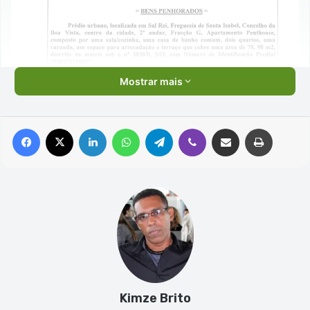
Mostrar mais
Facebook
X
Linkedin
WhatsApp
Telegram
Viber
Compartilhar via e-mail
Imprimir
Kimze Brito