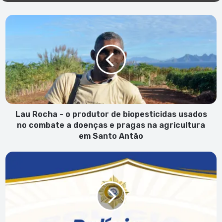
Lau
Rocha
-
o
produtor
de
biopesticidas
usados
no
combate
Lau Rocha - o produtor de biopesticidas usados
a
no combate a doenças e pragas na agricultura
doenças
em Santo Antão
e
pragas
PJ
na
alerta
agricultura
para
em
esquema
Santo
de
Antão
burla
sofisticado