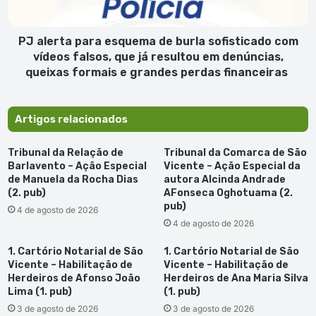
com
vídeos
falsos,
PJ alerta para esquema de burla sofisticado com
que
vídeos falsos, que já resultou em denúncias,
já
queixas formais e grandes perdas financeiras
resultou
em
denúncias,
Artigos relacionados
queixas
formais
Tribunal da Relação de
Tribunal da Comarca de São
e
Barlavento – Ação Especial
Vicente – Ação Especial da
grandes
de Manuela da Rocha Dias
autora Alcinda Andrade
perdas
(2. pub)
AFonseca Oghotuama (2.
financeiras
pub)
4 de agosto de 2026
4 de agosto de 2026
1. Cartório Notarial de São
1. Cartório Notarial de São
Vicente – Habilitação de
Vicente – Habilitação de
Herdeiros de Afonso João
Herdeiros de Ana Maria Silva
Lima (1. pub)
(1. pub)
3 de agosto de 2026
3 de agosto de 2026