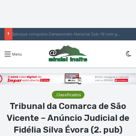
Batuque conquista Campeonato Nacional Sub-19 com golo de Erickson no prolongamento
Sw
Menu
.Classificados
Tribunal da Comarca de São
Vicente – Anúncio Judicial de
Fidélia Silva Évora (2. pub)