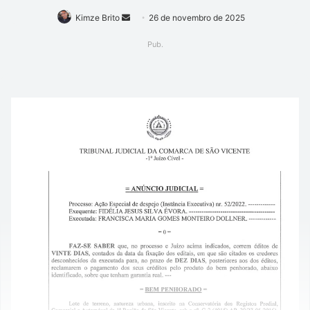
Mande
Kimze Brito
26 de novembro de 2025
um
Pub.
e-
mail