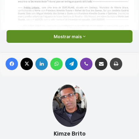
Mostrar mais
Facebook
X
Linkedin
WhatsApp
Telegram
Viber
Compartilhar via e-mail
Imprimir
Kimze Brito