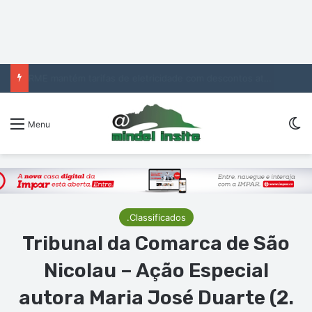
ARME mantém tarifas de eletricidade com descontos até ao final do ano
Sw
Menu
.Classificados
Tribunal da Comarca de São
Nicolau – Ação Especial
autora Maria José Duarte (2.