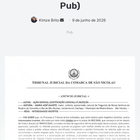
Pub)
Mande
Kimze Brito
9 de junho de 2026
um
Pub.
e-
mail