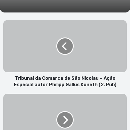
Tribunal
da
Comarca
de
São
Nicolau
–
Ação
Especial
autor
Tribunal da Comarca de São Nicolau – Ação
Philipp
Especial autor Philipp Gallus Koneth (2. Pub)
Gallus
Koneth
Tribunal
(2.
da
Pub)
Comarca
de
São
Nicolau