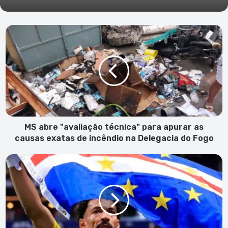
MS
abre
"avaliação
técnica"
para
apurar
as
causas
exatas
de
MS abre "avaliação técnica" para apurar as
incêndio
causas exatas de incêndio na Delegacia do Fogo
na
Delegacia
Vozinha
do
"provoca"
Fogo
rombo
de
1
milhão
de