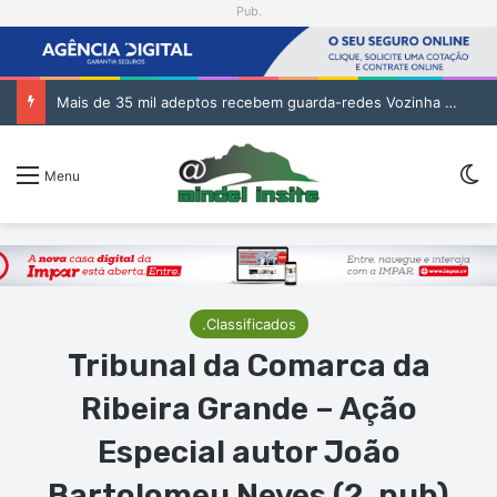
Pub.
Tribunal da Relação de Barlavento – Ação Especial de Sandra Helena Monteiro Lima (2. pub)
Sw
Menu
.Classificados
Tribunal da Comarca da
Ribeira Grande – Ação
Especial autor João
Bartolomeu Neves (2. pub)