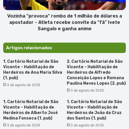
dólares
a
apostador
Vozinha "provoca" rombo de 1 milhão de dólares a
-
apostador - Atleta recebe convite da "fã" Ivete
Atleta
Sangalo e ganha anime
recebe
convite
da
Artigos relacionados
"fã"
Ivete
1. Cartório Notarial de São
2. Cartório Notarial de São
Sangalo
Vicente – Habilitação de
Vicente – Habilitação de
e
Herdeiros de Ana Maria Silva
Herdeiros de Alfredo
ganha
(1. pub)
Conceição Lopes e Romana
anime
Paulina Neves Lopes (2. pub)
3 de agosto de 2026
3 de agosto de 2026
1. Cartório Notarial de São
1. Cartório Notarial de São
Vicente – Habilitação de
Vicente – Habilitação de
Herdeiros de Alberto José
Herdeiros de João da Cruz
Medina Fonseca (1. pub)
dos Santos (1. pub)
3 de agosto de 2026
3 de agosto de 2026