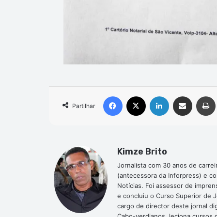
Facebook
X
Linkedin
Compartilhar via e-mail
Partilhar
Kimze Brito
Jornalista com 30 anos de carrei
(antecessora da Inforpress) e c
Notícias. Foi assessor de impre
e concluiu o Curso Superior de 
cargo de director deste jornal 
Cabo-verdianos, leciona cursos de