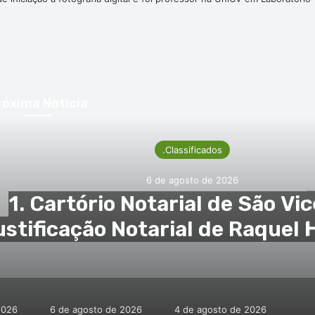
róxima Noticia
.Classificados
 de agosto de 2026
tarial de São Vicente –
arial de Raquel Helena de
eira (2. pub)
2026
6 de agosto de 2026
4 de agosto de 2026