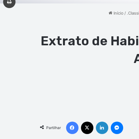
Início
/
.Class
Extrato de Hab
Facebook
X
Linkedin
Messen
Partilhar