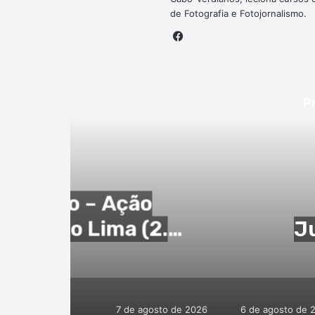
de Fotografia e Fotojornalismo.
Facebook
P
6
1. Cartório No
2.
Justificação Not
Oliv
7 de agosto de 2026
6 de agosto de 