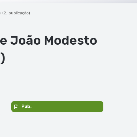
 (2. publicação)
de João Modesto
)
Pub.