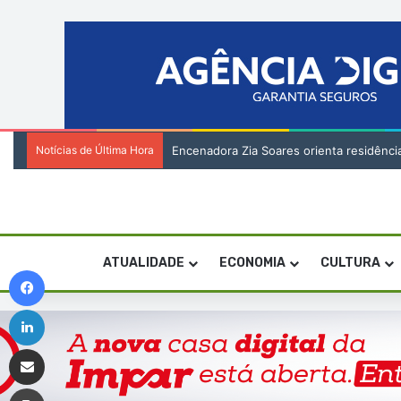
Notícias de Última Hora
Encenadora Zia Soares orienta residênci
ATUALIDADE
ECONOMIA
CULTURA
Facebook
Linkedin
Compartilhar via e-mail
Imprimir