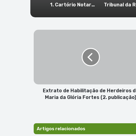
1. Cartório Notarial de São Vicente – Habilitação de Herdeiros de Manuel Delgado Évora (1. pub)
Extrato
de
Habilitação
de
Herdeiros
de
Maria
da
Glória
Fortes
Extrato de Habilitação de Herdeiros 
(2.
Maria da Glória Fortes (2. publicação
publicação)
Artigos relacionados