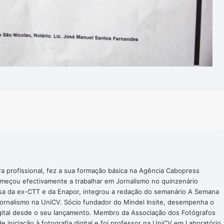
Imprimir
ra profissional, fez a sua formação básica na Agência Cabopress
omeçou efectivamente a trabalhar em Jornalismo no quinzenário
nsa da ex-CTT e da Enapor, integrou a redação do semanário A Semana
Jornalismo na UniCV. Sócio fundador do Mindel Insite, desempenha o
digital desde o seu lançamento. Membro da Associação dos Fotógrafos
 iniciação à fotografia digital e foi professor na UniCV em Laboratório