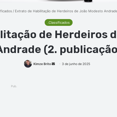
ificados
/
Extrato de Habilitação de Herdeiros de João Modesto Andrade
.Classificados
ilitação de Herdeiros 
Andrade (2. publicação
Mande
Kimze Brito
3 de junho de 2025
um
e-
mail
Pub.
ger