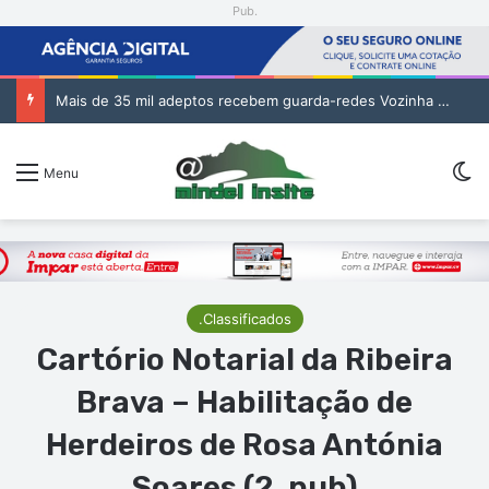
Pub.
Tribunal da Relação de Barlavento – Ação Especial de Sandra Helena Monteiro Lima (2. pub)
Sw
Menu
.Classificados
Cartório Notarial da Ribeira
Brava – Habilitação de
Herdeiros de Rosa Antónia
Soares (2. pub)