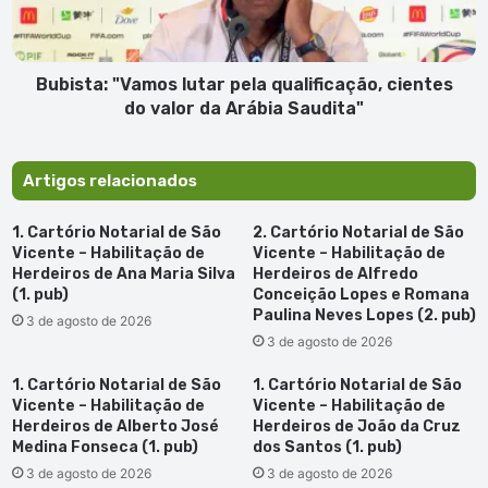
do
valor
da
Arábia
Bubista: "Vamos lutar pela qualificação, cientes
Saudita"
do valor da Arábia Saudita"
Artigos relacionados
1. Cartório Notarial de São
2. Cartório Notarial de São
Vicente – Habilitação de
Vicente – Habilitação de
Herdeiros de Ana Maria Silva
Herdeiros de Alfredo
(1. pub)
Conceição Lopes e Romana
Paulina Neves Lopes (2. pub)
3 de agosto de 2026
3 de agosto de 2026
1. Cartório Notarial de São
1. Cartório Notarial de São
Vicente – Habilitação de
Vicente – Habilitação de
Herdeiros de Alberto José
Herdeiros de João da Cruz
Medina Fonseca (1. pub)
dos Santos (1. pub)
3 de agosto de 2026
3 de agosto de 2026