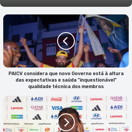
PAICV
considera
que
novo
Governo
está
à
altura
das
expectativas
PAICV considera que novo Governo está à altura
e
das expectativas e saúda "inquestionável"
saúda
qualidade técnica dos membros
"inquestionável"
qualidade
Bubista:
técnica
"Vamos
dos
lutar
membros
pela
qualificação,
cientes