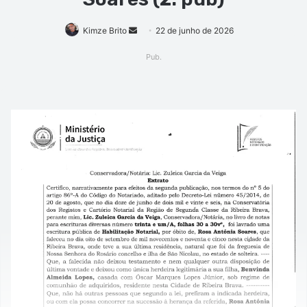
Mande
Kimze Brito
22 de junho de 2026
um
Pub.
e-
mail