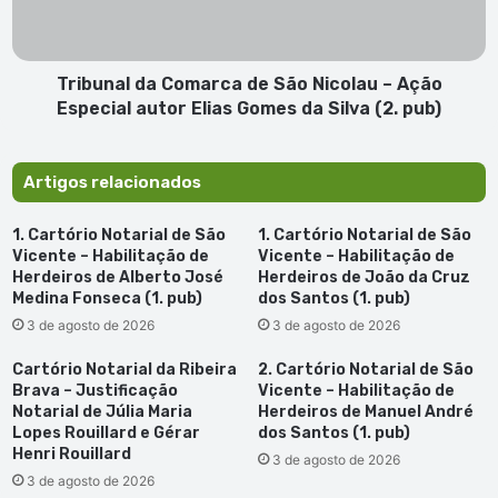
–
Ação
Especial
autor
Tribunal da Comarca de São Nicolau – Ação
Elias
Especial autor Elias Gomes da Silva (2. pub)
Gomes
da
Silva
Artigos relacionados
(2.
pub)
1. Cartório Notarial de São
1. Cartório Notarial de São
Vicente – Habilitação de
Vicente – Habilitação de
Herdeiros de Alberto José
Herdeiros de João da Cruz
Medina Fonseca (1. pub)
dos Santos (1. pub)
3 de agosto de 2026
3 de agosto de 2026
Cartório Notarial da Ribeira
2. Cartório Notarial de São
Brava – Justificação
Vicente – Habilitação de
Notarial de Júlia Maria
Herdeiros de Manuel André
Lopes Rouillard e Gérar
dos Santos (1. pub)
Henri Rouillard
3 de agosto de 2026
3 de agosto de 2026