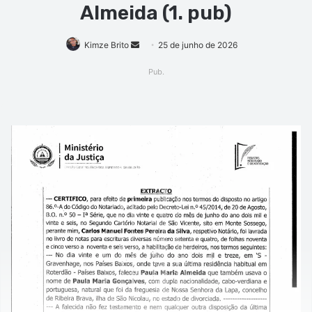
Almeida (1. pub)
Mande
Kimze Brito
25 de junho de 2026
um
Pub.
e-
mail