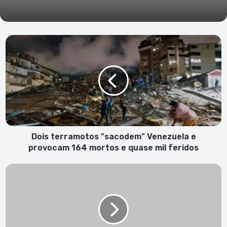
Dois
terramotos
"sacodem"
Venezuela
e
provocam
164
mortos
e
quase
Dois terramotos "sacodem" Venezuela e
mil
provocam 164 mortos e quase mil feridos
feridos
Tribunal
da
Comarca
de
São
Nicolau