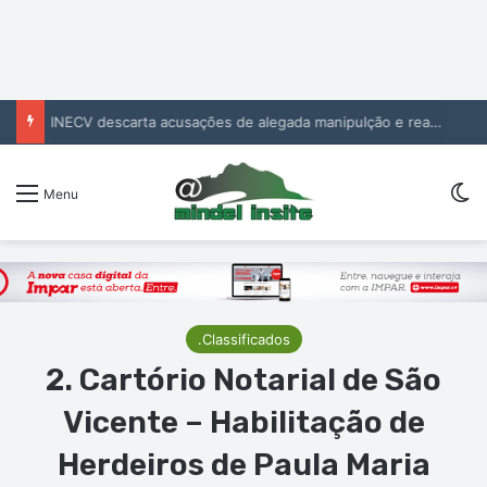
INECV descarta acusações de alegada manipulção e reafirma independência e rigor das estatísticas oficiais
Sw
Menu
.Classificados
2. Cartório Notarial de São
Vicente – Habilitação de
Herdeiros de Paula Maria