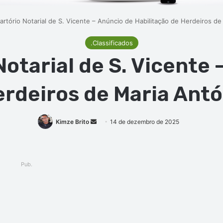
Cartório Notarial de S. Vicente – Anúncio de Habilitação de Herdeiros de
.Classificados
Notarial de S. Vicente
erdeiros de Maria Antón
Mande
Kimze Brito
14 de dezembro de 2025
um
e-
mail
Pub.
ger