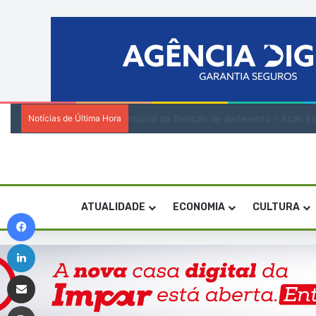
Notícias de Última Hora
A naturalidade, o mérito e a responsabi
ATUALIDADE
ECONOMIA
CULTURA
Facebook
Linkedin
Compartilhar via e-mail
Imprimir