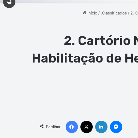
Início
/
.Classificados
/
2. 
2. Cartório 
Habilitação de H
Facebook
X
Linkedin
Messen
Partilhar