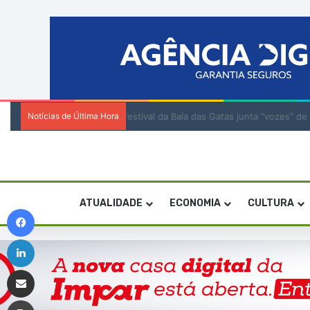
Notícias de Última Hora
Boa Vista: Três homens indiciados por VB
ATUALIDADE
ECONOMIA
CULTURA
Facebook
Linkedin
Compartilhar via e-mail
Imprimir