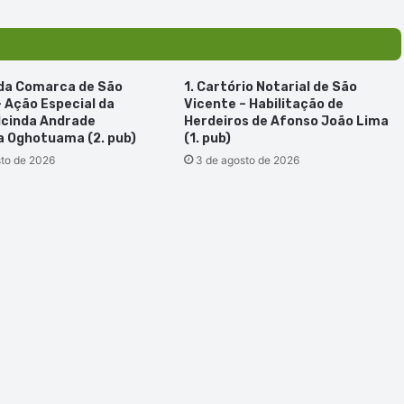
crime
de
armas
e
furto
 da Comarca de São
1. Cartório Notarial de São
– Ação Especial da
Vicente – Habilitação de
lcinda Andrade
Herdeiros de Afonso João Lima
 Oghotuama (2. pub)
(1. pub)
sto de 2026
3 de agosto de 2026