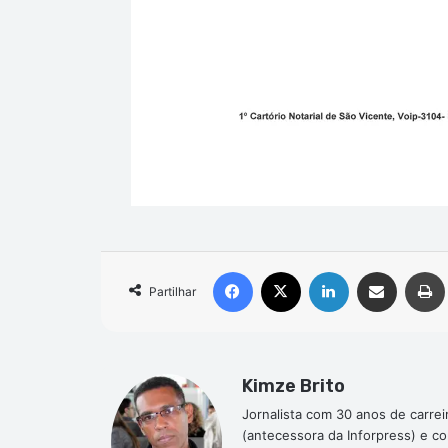
Facebook
X
Linkedin
Compartilhar via e-mail
Partilhar
Kimze Brito
Jornalista com 30 anos de carrei
(antecessora da Inforpress) e c