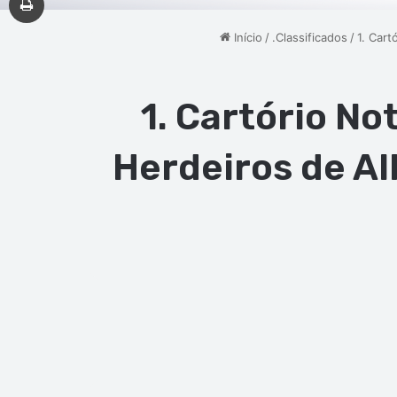
Início
/
.Classificados
/
1. Cart
1. Cartório No
Herdeiros de Al
Facebook
X
Linkedin
Messen