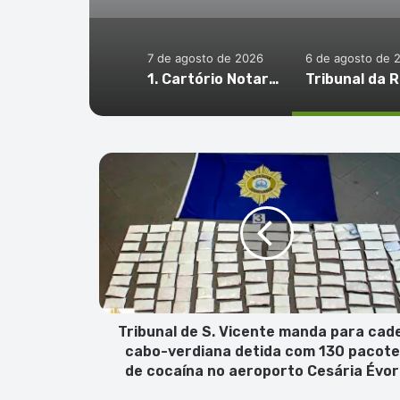
7 de agosto de 2026
6 de agosto de 
1. Cartório Notarial de São Vicente – Habilitação de Herdeiros de Manuel Delgado Évora (1. pub)
Tribunal
de
S.
Vicente
manda
para
cadeia
cabo-
verdiana
detida
Tribunal de S. Vicente manda para cad
com
cabo-verdiana detida com 130 pacot
130
de cocaína no aeroporto Cesária Évo
pacotes