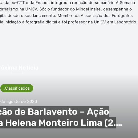
nsa da ex-CTT e da Enapor, integrou a redação do semanário A Semana
Jornalismo na UniCV. Sócio fundador do Mindel Insite, desempenha o
digital desde o seu lançamento. Membro da Associação dos Fotógrafos
 iniciação à fotografia digital e foi professor na UniCV em Laboratório
róxima Noticia
.Classificados
6 de agosto de 2026
Notarial de São Vicente –
otarial de Raquel Helena de
liveira (2. pub)