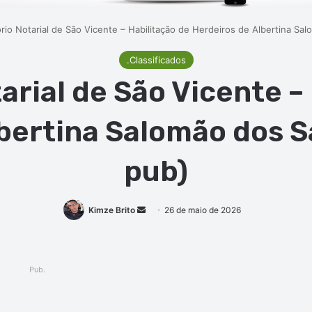
ório Notarial de São Vicente – Habilitação de Herdeiros de Albertina Sa
.Classificados
tarial de São Vicente –
bertina Salomão dos S
pub)
Mande
Kimze Brito
26 de maio de 2026
um
e-
mail
Pub.
ger