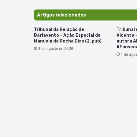
de
cocaína
no
Artigos relacionados
aeroporto
Cesária
Tribunal da Relação de
Tribunal
Évora
Barlavento – Ação Especial de
Vicente 
Manuela da Rocha Dias (2. pub)
autora A
AFonseca
4 de agosto de 2026
4 de ago