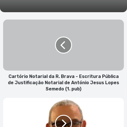
Cartório
Notarial
da
R.
Brava
-
Escritura
Pública
de
Justificação
Cartório Notarial da R. Brava - Escritura Pública
Notarial
de Justificação Notarial de António Jesus Lopes
de
Semedo (1. pub)
António
Jesus
Crónica
Lopes
Poética
Semedo
–
(1.
“O
pub)
Choro