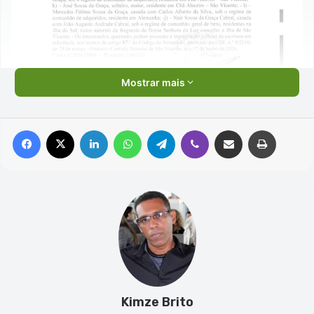
Mostrar mais
Facebook
X
Linkedin
WhatsApp
Telegram
Viber
Compartilhar via e-mail
Imprimir
Kimze Brito