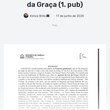
da Graça (1. pub)
Mande
Kimze Brito
17 de junho de 2026
um
Pub.
e-
mail