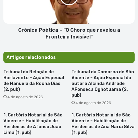
que
revelou
a
Fronteira
Invisível”
Crónica Poética – “O Choro que revelou a
Fronteira Invisível”
Artigos relacionados
Tribunal da Relação de
Tribunal da Comarca de São
Barlavento – Ação Especial
Vicente – Ação Especial da
de Manuela da Rocha Dias
autora Alcinda Andrade
(2. pub)
AFonseca Oghotuama (2.
pub)
4 de agosto de 2026
4 de agosto de 2026
1. Cartório Notarial de São
1. Cartório Notarial de São
Vicente – Habilitação de
Vicente – Habilitação de
Herdeiros de Afonso João
Herdeiros de Ana Maria Silva
Lima (1. pub)
(1. pub)