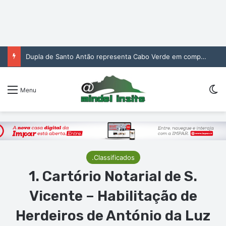
Dupla de Santo Antão representa Cabo Verde em competição africana de jovens promessas de voleibol de praia
Sw
Menu
.Classificados
1. Cartório Notarial de S.
Vicente – Habilitação de
Herdeiros de António da Luz