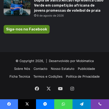
Dupla de Santo Antão representa Cabo
Verde em competição africana de
jovens promessas de voleibol de praia
8 de agosto de 2026
Siga-nos no Facebook
© Copyright 2026, |
Desenvolvido por Mobimatica
Sobre Nós
Contacto
Nosso Estatuto
Publicidade
Ficha Tecnica
Termos e Codições
Politica de Privacidade
Facebook
X
YouTube
Instagram
Facebook
X
Messenger
WhatsApp
Telegram
Viber