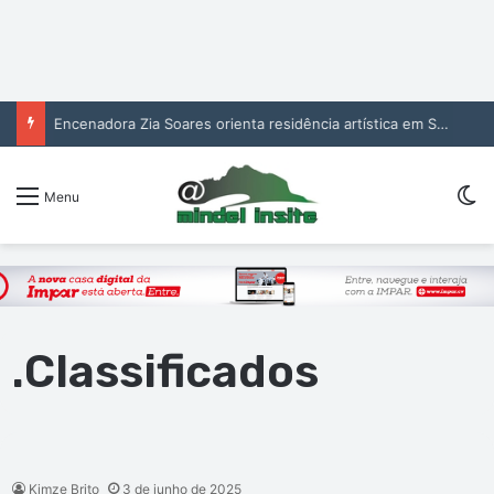
Encenadora Zia Soares orienta residência artística em São Vicente
S
Menu
.Classificados
Kimze Brito
3 de junho de 2025