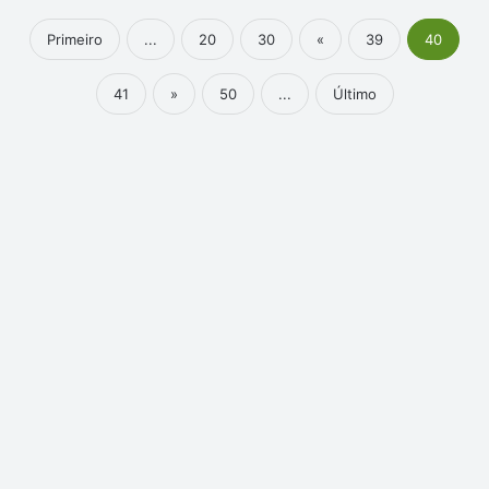
Primeiro
...
20
30
«
39
40
41
»
50
...
Último