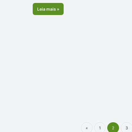
Leia mais »
«
1
2
3