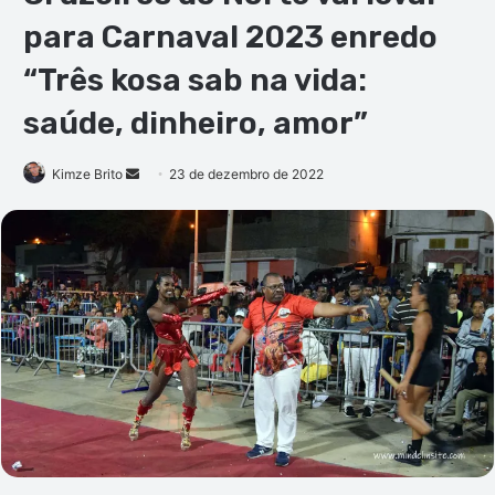
para Carnaval 2023 enredo
“Três kosa sab na vida:
saúde, dinheiro, amor”
Mande
Kimze Brito
23 de dezembro de 2022
um
e-
mail