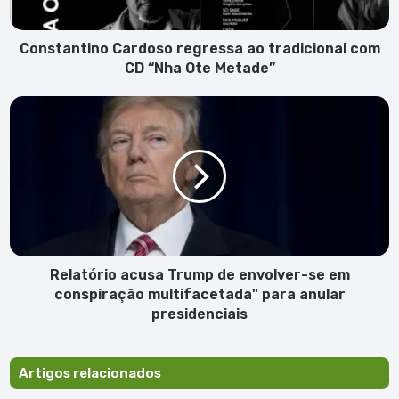
“Nha
Ote
Metade”
Constantino Cardoso regressa ao tradicional com
CD “Nha Ote Metade”
Relatório
acusa
Trump
de
envolver-
se
em
conspiração
multifacetada"
para
Relatório acusa Trump de envolver-se em
anular
conspiração multifacetada" para anular
presidenciais
presidenciais
Artigos relacionados