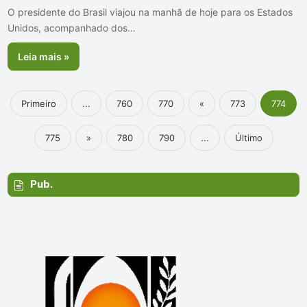
O presidente do Brasil viajou na manhã de hoje para os Estados
Unidos, acompanhado dos…
Leia mais »
Primeiro
...
760
770
«
773
774
775
»
780
790
...
Último
Pub.