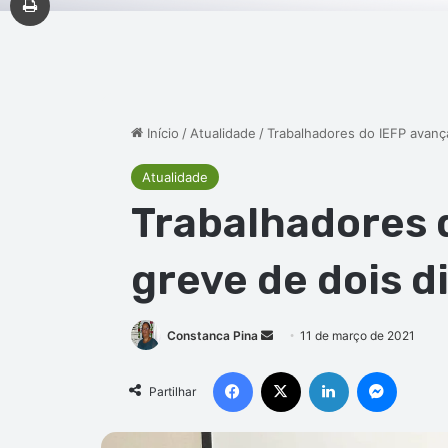
Início
/
Atualidade
/
Trabalhadores do IEFP avanç
Atualidade
Trabalhadores 
greve de dois d
Mande
Constanca Pina
11 de março de 2021
um
Facebook
X
Linkedin
Messen
e-
Partilhar
mail