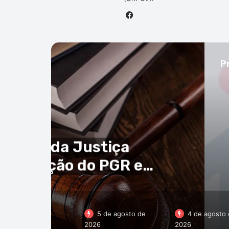
Facebook
P
idade
to de 2026
usações de alegada
 independência e rigor
icas oficiais
5 de agosto de
4 de agosto 
2026
2026