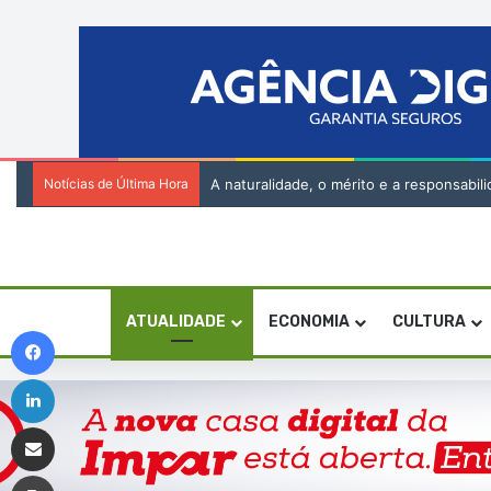
Notícias de Última Hora
A naturalidade, o mérito e a responsabi
ATUALIDADE
ECONOMIA
CULTURA
Facebook
Linkedin
Compartilhar via e-mail
Imprimir