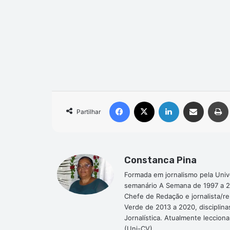
Facebook
X
Linkedin
Compartilhar via e-mail
Partilhar
Constanca Pina
Formada em jornalismo pela Univ
semanário A Semana de 1997 a 2
Chefe de Redação e jornalista/r
Verde de 2013 a 2020, disciplina
Jornalística. Atualmente leccion
(Uni-CV).