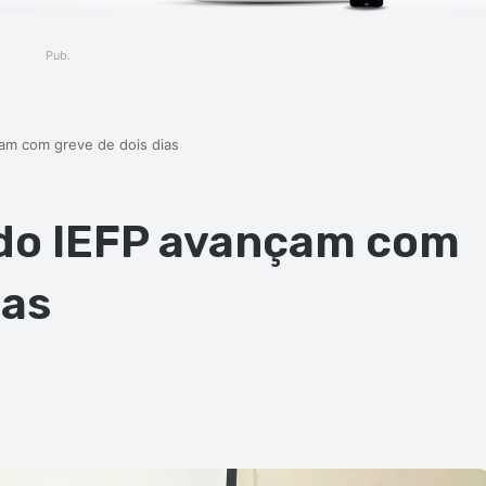
Pub.
am com greve de dois dias
do IEFP avançam com
ias
ger