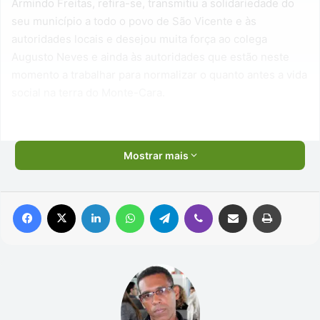
Armindo Freitas, refira-se, transmitiu a solidariedade do
seu município a todo o povo de São Vicente e às
autoridades locais e desejou muita força ao colega
Augusto Neves e ainda às autoridades que estão neste
momento a trabalhar para normalizar o quanto antes a vida
social na terra do Monte-Cara.
Mostrar mais
Facebook
X
Linkedin
WhatsApp
Telegram
Viber
Compartilhar via e-mail
Imprimir