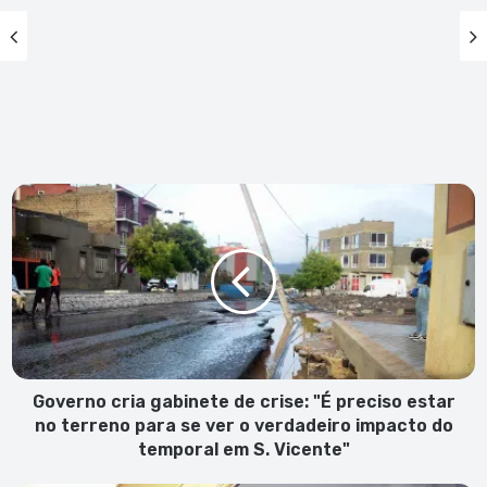
Governo
cria
gabinete
de
crise:
"É
preciso
estar
no
terreno
Governo cria gabinete de crise: "É preciso estar
para
no terreno para se ver o verdadeiro impacto do
se
temporal em S. Vicente"
ver