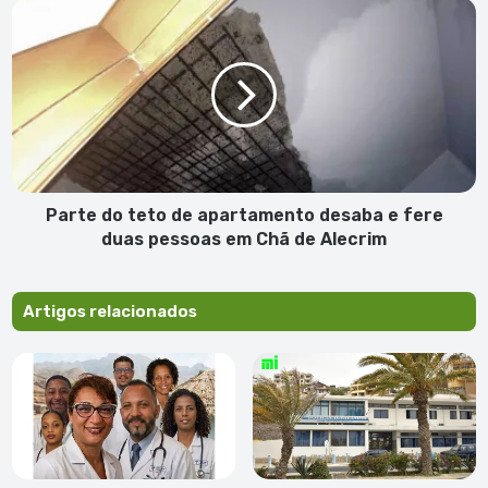
o
Parte
verdadeiro
do
impacto
teto
do
de
temporal
apartamento
em
desaba
S.
e
Vicente"
fere
duas
pessoas
Parte do teto de apartamento desaba e fere
em
duas pessoas em Chã de Alecrim
Chã
de
Alecrim
Artigos relacionados