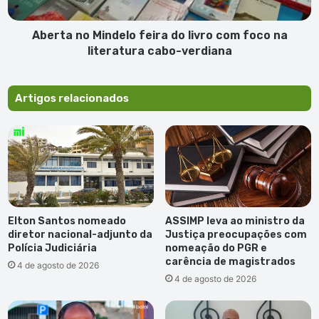
foco
na
literatura
Aberta no Mindelo feira do livro com foco na
cabo-
literatura cabo-verdiana
verdiana
Artigos relacionados
Elton Santos nomeado
ASSIMP leva ao ministro da
diretor nacional-adjunto da
Justiça preocupações com
Polícia Judiciária
nomeação do PGR e
carência de magistrados
4 de agosto de 2026
4 de agosto de 2026