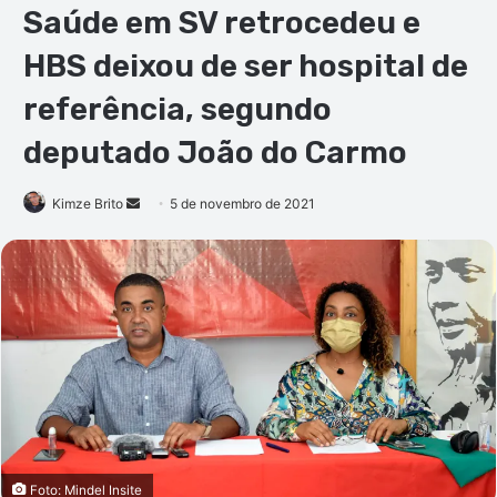
Saúde em SV retrocedeu e
HBS deixou de ser hospital de
referência, segundo
deputado João do Carmo
Mande
Kimze Brito
5 de novembro de 2021
um
e-
mail
Foto: Mindel Insite