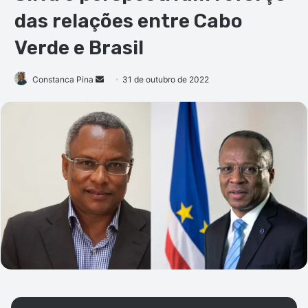
das relações entre Cabo
Verde e Brasil
Mande
Constanca Pina
31 de outubro de 2022
um
e-
mail