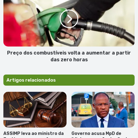
dos
CPLP
combustíveis
para
volta
PT
a
aumentar
a
partir
das
zero
Preço dos combustíveis volta a aumentar a partir
horas
das zero horas
Artigos relacionados
ASSIMP leva ao ministro da
Governo acusa MpD de