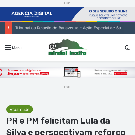
Pub.
Tribunal da Relação de Barlavento – Ação Especial de Sandra Helena Monteiro Lima (2. pub)
Sw
Menu
Pub.
Atualidade
PR e PM felicitam Lula da
Silva e perspectivam reforço