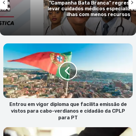
 para
Elton Santos nomeado diretor naci
dos às
adjunto da Polícia Judiciária
Entrou
em
vigor
diploma
que
facilita
emissão
de
vistos
para
Entrou em vigor diploma que facilita emissão de
cabo-
vistos para cabo-verdianos e cidadão da CPLP
verdianos
para PT
e
cidadão
Preço
da