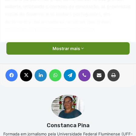
maioria, criticando o contrato de concessão, as promessas
vazias do Governo e os lobbies portugueses, em
detrimentos dos armadores nacionais que tinham
condições de prestar uma melhor serviço.
Mostrar mais
Facebook
X
Linkedin
WhatsApp
Telegram
Viber
Compartilhar via e-mail
Imprimir
Constanca Pina
Formada em jornalismo pela Universidade Federal Fluminense (UFF-