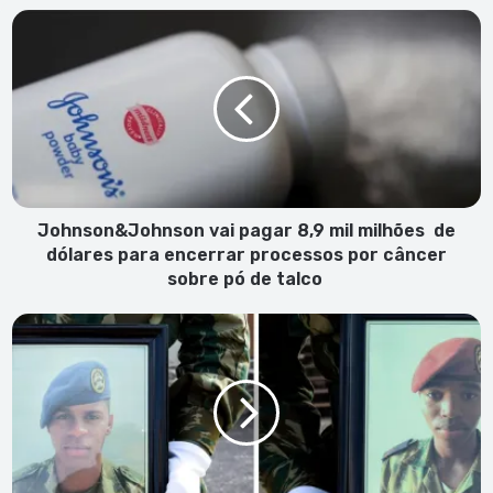
Johnson&Johnson
vai
pagar
8,9
mil
milhões
de
dólares
para
encerrar
Johnson&Johnson vai pagar 8,9 mil milhões de
processos
dólares para encerrar processos por câncer
por
sobre pó de talco
câncer
sobre
Forte
pó
emoção
de
na
talco
cerimónia
fúnebre
dos
militares
Igor