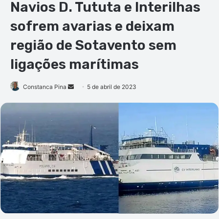
Navios D. Tututa e Interilhas
sofrem avarias e deixam
região de Sotavento sem
ligações marítimas
Mande
Constanca Pina
5 de abril de 2023
um
e-
mail