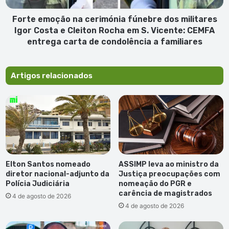
Costa
e
Forte emoção na cerimónia fúnebre dos militares
Cleiton
Igor Costa e Cleiton Rocha em S. Vicente: CEMFA
Rocha
entrega carta de condolência a familiares
em
S.
Vicente:
Artigos relacionados
CEMFA
entrega
carta
de
condolência
a
familiares
Elton Santos nomeado
ASSIMP leva ao ministro da
diretor nacional-adjunto da
Justiça preocupações com
Polícia Judiciária
nomeação do PGR e
carência de magistrados
4 de agosto de 2026
4 de agosto de 2026