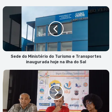
Sede
do
Ministério
do
Turismo
e
Transportes
inaugurada
hoje
na
Sede do Ministério do Turismo e Transportes
ilha
inaugurada hoje na ilha do Sal
do
Sal
Jogos
Escolares
da
ESAO:
Três
dias
de
competição,