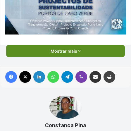
Mostrar mais
Facebook
X
Linkedin
WhatsApp
Telegram
Viber
Compartilhar via e-mail
Imprimir
Constanca Pina