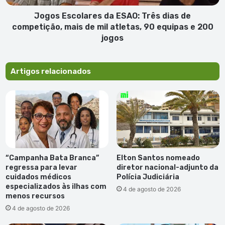
mais
de
Jogos Escolares da ESAO: Três dias de
mil
competição, mais de mil atletas, 90 equipas e 200
atletas,
jogos
90
equipas
e
Artigos relacionados
200
jogos
“Campanha Bata Branca”
Elton Santos nomeado
regressa para levar
diretor nacional-adjunto da
cuidados médicos
Polícia Judiciária
especializados às ilhas com
4 de agosto de 2026
menos recursos
4 de agosto de 2026