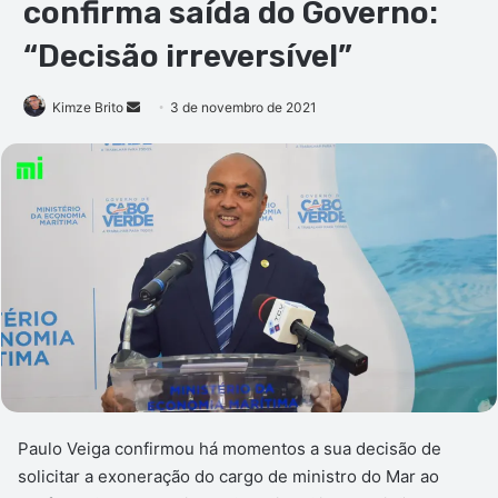
confirma saída do Governo:
“Decisão irreversível”
Mande
Kimze Brito
3 de novembro de 2021
um
e-
mail
Paulo Veiga confirmou há momentos a sua decisão de
solicitar a exoneração do cargo de ministro do Mar ao