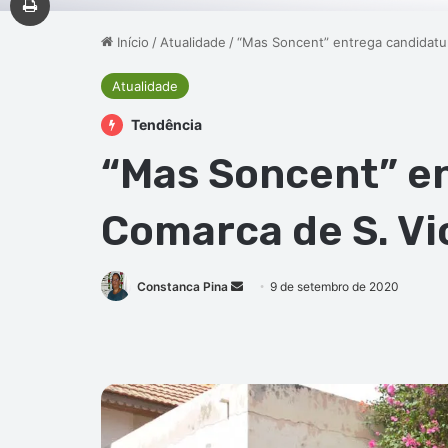
Início
/
Atualidade
/
“Mas Soncent” entrega candidatur
Atualidade
Tendência
“Mas Soncent” en
Comarca de S. Vi
Mande
Constanca Pina
9 de setembro de 2020
um
e-
mail