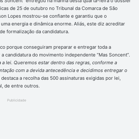
 Soncent” entregou na manhã desta quarta-feira o dossier
uicas de 25 de outubro no Tribunal da Comarca de São
son Lopes mostrou-se confiante e garantiu que o
uma energia e dinâmica enorme. Aliás, este diz acreditar
 de formalização da candidatura.
ico porque conseguiram preparar e entregar toda a
ar a candidatura do movimento independente “Mas Soncent”.
 lei. Queremos estar dentro das regras, conforme a
ntação com a devida antecedência e decidimos entregar o
destaca a recolha das 500 assinaturas exigidas por lei,
, de entre outros.
Publicidade