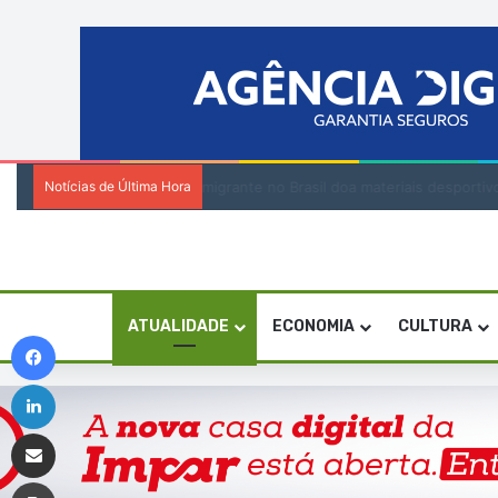
Notícias de Última Hora
Festival da Baía das Gatas junta “vozes
ATUALIDADE
ECONOMIA
CULTURA
Facebook
Linkedin
Compartilhar via e-mail
Imprimir