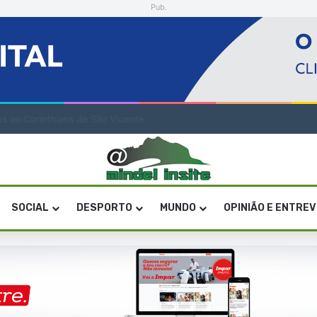
Pub.
” de quatro gerações da música cabo-verdiana na segunda noite
SOCIAL
DESPORTO
MUNDO
OPINIÃO E ENTRE