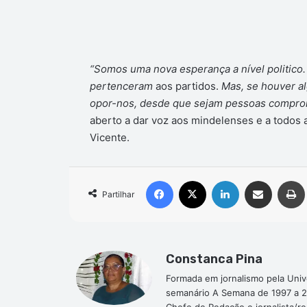
“Somos uma nova esperança a nível politico.
pertenceram
aos partidos.
Mas, se houver a
opor-nos, desde que sejam pessoas comprom
aberto a dar voz aos mindelenses e a todos
Vicente.
Facebook
X
Linkedin
Compartilhar via e-mail
Partilhar
Constanca Pina
Formada em jornalismo pela Univ
semanário A Semana de 1997 a 2
Chefe de Redação e jornalista/r