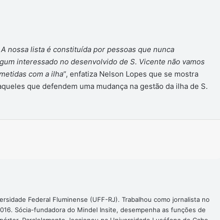
 A nossa lista é constituída por pessoas que nunca
lgum interessado no desenvolvido de S. Vicente não vamos
etidas com a ilha
“, enfatiza Nelson Lopes que se mostra
 aqueles que defendem uma mudança na gestão da ilha de S.
Imprimir
ersidade Federal Fluminense (UFF-RJ). Trabalhou como jornalista no
016. Sócia-fundadora do Mindel Insite, desempenha as funções de
epórter. Paralelamente, leccionou na Universidade Lusófona de Cabo