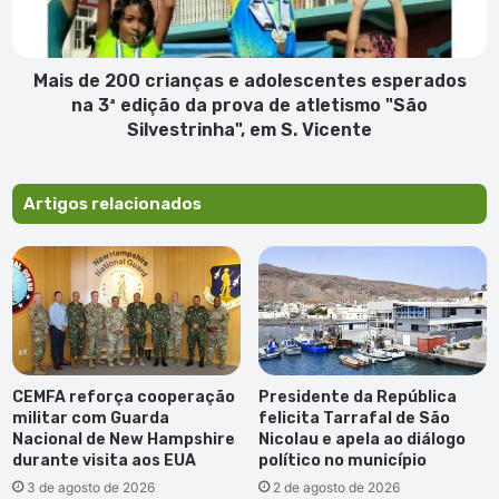
esperados
na
3ª
edição
Mais de 200 crianças e adolescentes esperados
da
na 3ª edição da prova de atletismo "São
prova
Silvestrinha", em S. Vicente
de
atletismo
"São
Artigos relacionados
Silvestrinha",
em
S.
Vicente
CEMFA reforça cooperação
Presidente da República
militar com Guarda
felicita Tarrafal de São
Nacional de New Hampshire
Nicolau e apela ao diálogo
durante visita aos EUA
político no município
3 de agosto de 2026
2 de agosto de 2026