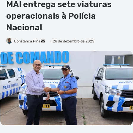
MAI entrega sete viaturas
operacionais à Polícia
Nacional
Mande
Constanca Pina
26 de dezembro de 2025
um
e-
mail