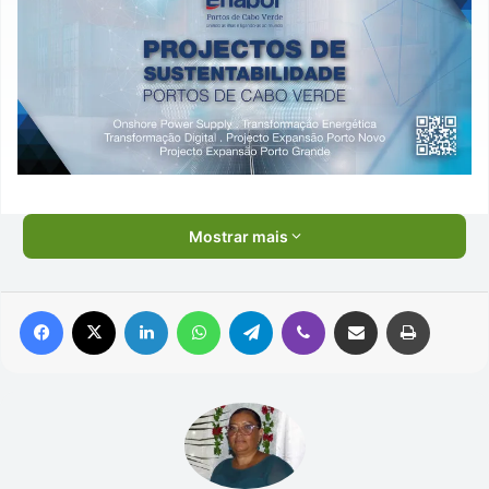
Mostrar mais
Facebook
X
Linkedin
WhatsApp
Telegram
Viber
Compartilhar via e-mail
Imprimir