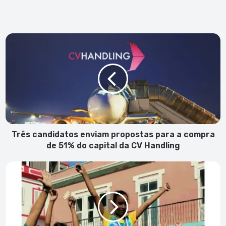
Três
candidatos
enviam
propostas
para
a
compra
de
51%
do
Três candidatos enviam propostas para a compra
capital
de 51% do capital da CV Handling
da
CV
Mais
Handling
de
200
crianças
e
adolescentes