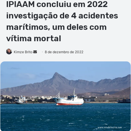
IPIAAM concluiu em 2022
investigação de 4 acidentes
marítimos, um deles com
vítima mortal
Mande
Kimze Brito
8 de dezembro de 2022
um
e-
mail