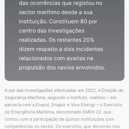
das ocorrências que registou no
sector marítimo desde a sua
instituição. Constituem 80 por
centro das investigações
realizadas. Os restantes 20%
dizem respeito a dois incidentes
relacionados com avarias na
propulsão dos navios envolvidos.
A par das investigações efectuadas em 2022, a Direção de
Segurança Marítima, segundo o instituto, realizou – em
parceria com a Enacol, Enapor e Vivo Energy – o Exercício
de Emergência Marítima, denominado EMEX-22, que
contou com a participação de quinze instituições com
competências no sector. Do exercício, que decorreu nos