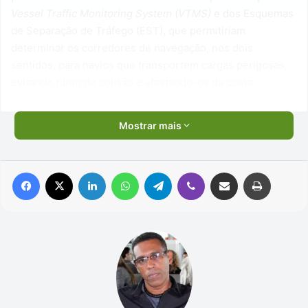
Vessel Traffic
Monitoring System (VTMS)
e dos Esquemas
de Separação de Tráfego (EST), que permitiriam
determinar os corredores de navegação, nos dois
sentidos, para navios que transportem cargas perigosas,
evitando rumo de colisão e afastando-os da costa.
Mostrar mais
Facebook
X
Linkedin
WhatsApp
Telegram
Viber
Compartilhar via e-mail
Imprimir