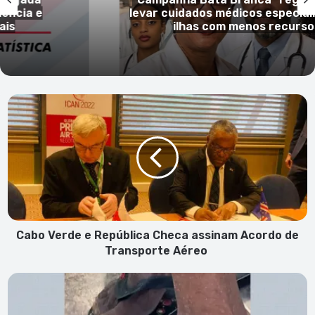
ia e
levar cuidados médicos especializa
ilhas com menos recursos
Cabo
Verde
e
República
Checa
assinam
Acordo
de
Transporte
Aéreo
Cabo Verde e República Checa assinam Acordo de
Transporte Aéreo
Idosa
resgatada
no