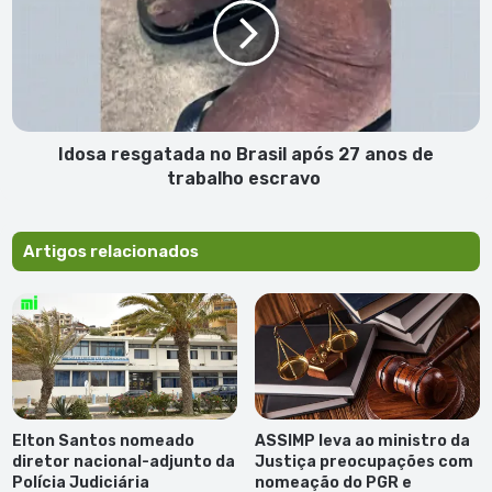
Brasil
após
27
anos
de
trabalho
escravo
Idosa resgatada no Brasil após 27 anos de
trabalho escravo
Artigos relacionados
Elton Santos nomeado
ASSIMP leva ao ministro da
diretor nacional-adjunto da
Justiça preocupações com
Polícia Judiciária
nomeação do PGR e