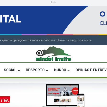
Pub.
” de quatro gerações da música cabo-verdiana na segunda noite
SOCIAL
DESPORTO
MUNDO
OPINIÃO E ENTRE