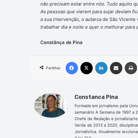
não precisam estar entre nós. Tudo aquilo 
As pessoas que vierem para sujar deviam fic
a sua intervenção, o autarca de São Vicente
trabalhar dia e noite e quer o melhorar para 
Constânça de Pina
Facebook
X
Linkedin
Compartilhar via e-mail
Partilhar
Constanca Pina
Formada em jornalismo pela Univ
semanário A Semana de 1997 a 2
Chefe de Redação e jornalista/r
Verde de 2013 a 2020, disciplina
Jornalística. Atualmente leccion
(Uni-CV).