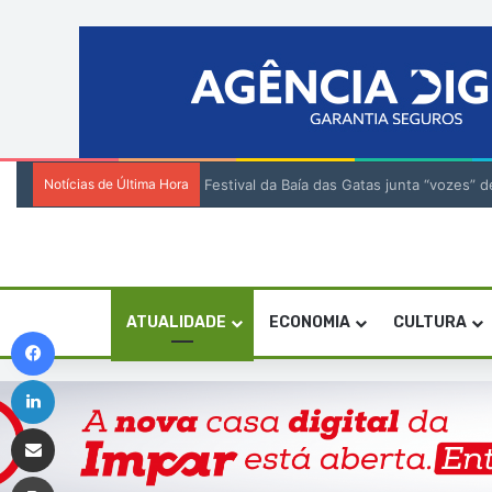
Notícias de Última Hora
Festival da Baía das Gatas junta “vozes
ATUALIDADE
ECONOMIA
CULTURA
Facebook
Linkedin
Compartilhar via e-mail
Imprimir