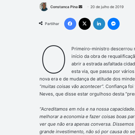
Mande
Constanca Pina
20 de julho de 2019
um
Facebook
X
Linkedin
Messen
e-
Partilhar
mail
O
Primeiro-ministro descerrou n
início da obra de requalificaç
abrir a estrada asfaltada cida
esta via, que passa por vári
nova era e de mudança de atitude dos minde
“muitas coisas vão acontecer”.
Confiança foi
Neves, que disse estar orgulhoso desta “pre
“Acreditamos em nós e na nossa capacidade.
melhorar a economia e fazer coisas boas par
ver que não era apenas conversa. Dissemos q
grande investimento, não só por causa do se