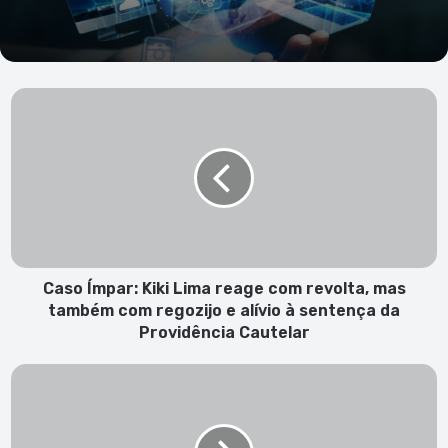
Caso
Ímpar:
Kiki
Lima
reage
com
revolta,
mas
também
com
Caso Ímpar: Kiki Lima reage com revolta, mas
regozijo
também com regozijo e alívio à sentença da
e
Providência Cautelar
alívio
à
O
sentença
´Rourke,
da
estrela
Providência
do