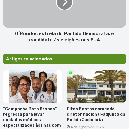
Cautelar
Partido
Democrata,
é
candidato
às
eleições
O´Rourke, estrela do Partido Democrata, é
nos
candidato às eleições nos EUA
EUA
Artigos relacionados
“Campanha Bata Branca”
Elton Santos nomeado
regressa para levar
diretor nacional-adjunto da
cuidados médicos
Polícia Judiciária
especializados às ilhas com
4 de agosto de 2026