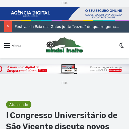
Pub.
Festival da Baía das Gatas junta “vozes” de quatro gerações da música cabo-verdiana na segunda noite
Sw
Menu
Pub.
Atualidade
I Congresso Universitário de
São Vicente discute novos