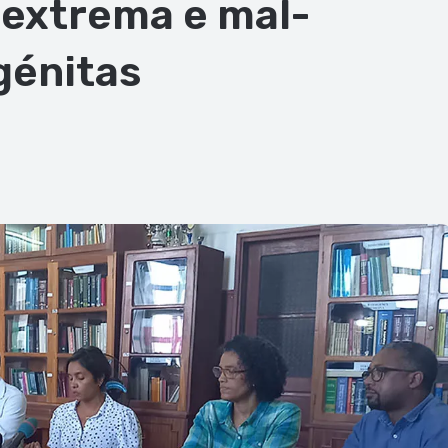
extrema e mal-
génitas
ger