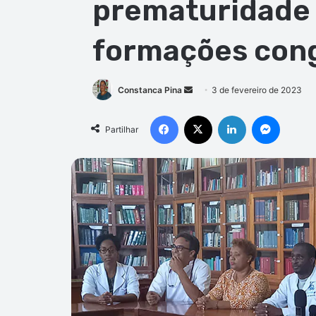
prematuridade 
formações con
Mande
Constanca Pina
3 de fevereiro de 2023
um
Facebook
X
Linkedin
Messen
e-
Partilhar
mail