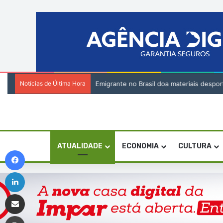
Notícias de Última Hora
Emigrante no Brasil doa materiais despor
ATUALIDADE
ECONOMIA
CULTURA
Facebook
Linkedin
Compartilhar via e-mail
Imprimir