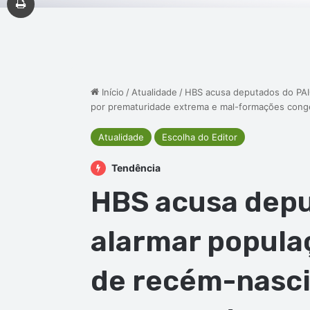
Início
/
Atualidade
/
HBS acusa deputados do PAIC
por prematuridade extrema e mal-formações cong
Atualidade
Escolha do Editor
Tendência
HBS acusa depu
alarmar populaç
de recém-nasci