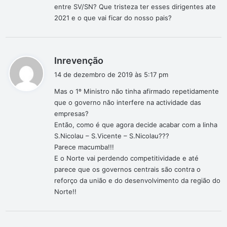
entre SV/SN? Que tristeza ter esses dirigentes ate
2021 e o que vai ficar do nosso pais?
d
Inrevenção
i
14 de dezembro de 2019 às 5:17 pm
s
Mas o 1º Ministro não tinha afirmado repetidamente
s
que o governo não interfere na actividade das
e
empresas?
:
Então, como é que agora decide acabar com a linha
S.Nicolau – S.Vicente – S.Nicolau???
Parece macumba!!!
E o Norte vai perdendo competitividade e até
parece que os governos centrais são contra o
reforço da união e do desenvolvimento da região do
Norte!!