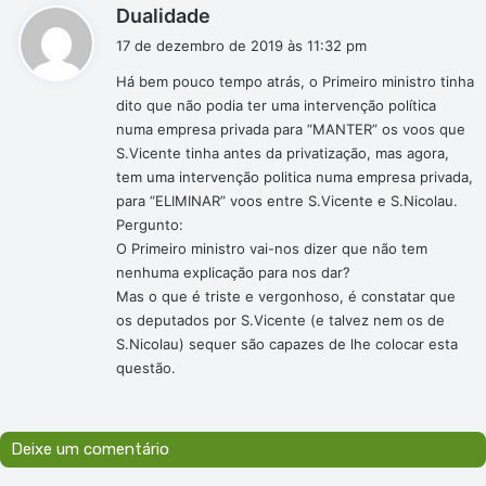
d
Dualidade
i
17 de dezembro de 2019 às 11:32 pm
s
Há bem pouco tempo atrás, o Primeiro ministro tinha
s
dito que não podia ter uma intervenção política
e
numa empresa privada para “MANTER” os voos que
:
S.Vicente tinha antes da privatização, mas agora,
tem uma intervenção politica numa empresa privada,
para “ELIMINAR” voos entre S.Vicente e S.Nicolau.
Pergunto:
O Primeiro ministro vai-nos dizer que não tem
nenhuma explicação para nos dar?
Mas o que é triste e vergonhoso, é constatar que
os deputados por S.Vicente (e talvez nem os de
S.Nicolau) sequer são capazes de lhe colocar esta
questão.
Deixe um comentário