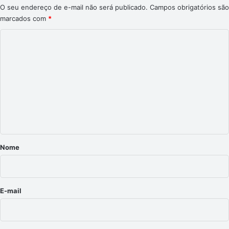
O seu endereço de e-mail não será publicado.
Campos obrigatórios são
marcados com
*
C
o
m
e
n
t
á
r
Nome
i
o
*
E-mail