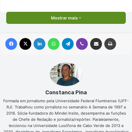
Mostrar mais
Facebook
X
Linkedin
WhatsApp
Telegram
Viber
Compartilhar via e-mail
Imprimir
Constanca Pina
Formada em jornalismo pela Universidade Federal Fluminense (UFF-
RJ). Trabalhou como jornalista no semanário A Semana de 1997 a
2016. Sócia-fundadora do Mindel Insite, desempenha as funções
de Chefe de Redação e jornalista/repórter. Paralelamente,
leccionou na Universidade Lusófona de Cabo Verde de 2013 a
2020, disciplinas de Jornalismo Económico, Jornalismo Investigativo