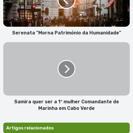
Humanidade"
Serenata "Morna Património da Humanidade"
Samira
quer
ser
a
1ª
mulher
Comandante
de
Marinha
em
Samira quer ser a 1ª mulher Comandante de
Cabo
Marinha em Cabo Verde
Verde
Artigos relacionados