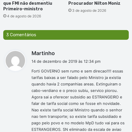
que FMI não desmentiu
Procurador Nilton Moniz
Primeiro-ministro
3 de agosto de 2026
4 de agosto de 2026
3 Comentários
d
Martinho
i
14 de dezembro de 2019 às 12:34 pm
s
Forti GOVERNO sem rumo e sem direcao!!!! essas
s
tarifas baixas a ser falado pelo Ministro ja existia
e
quando havia 2 companhias areas. Extinguiram o
:
cabo-verdiano e o preco subiu, servico piorou.
Agora sai a oferecer subsidio ao ESTRANGEIRO e
falar de tarifa social como se fosse eh novidade.
Nao existe tarifa social Ministro quando o senhor
nao tem transporte; so existe tarifa subsidiado e
pago pelo povo e no modelo MpD tudo vai para os
ESTRANGEIROS. SN eliminado da escala de aviao