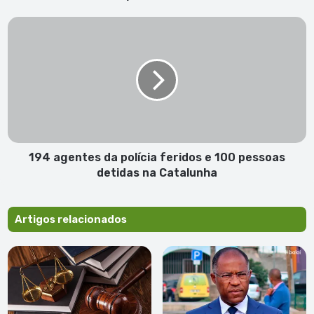
194
agentes
da
polícia
feridos
e
100
pessoas
detidas
na
194 agentes da polícia feridos e 100 pessoas
Catalunha
detidas na Catalunha
Artigos relacionados