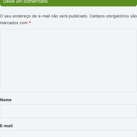
Deixe um comentário
O seu endereço de e-mail não será publicado.
Campos obrigatórios são
marcados com
*
C
o
m
e
n
t
á
r
Nome
i
o
*
E-mail