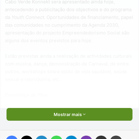
Cabo Verde Konnekt sera apresentado ainda hoje,
antecedendo a publicitação dos objectivos e do programa
da
Youth Connect.
Oportunidades de financiamento, papel
das comunidades no cumprimento da Agenda 2030,
apresentação do projecto Empreendedorismo Social são
alguns dos eventos previstos para hoje.
Estão previstas ainda a realização de actividades culturais
com música, dança, demonstração de Carnaval, de entre
outros, workshops sobre estilo de vida saudável, saúde
sexual e reprodutiva, etc.
Constança de Pina
Mostrar mais
Facebook
X
Linkedin
WhatsApp
Telegram
Viber
Compartilhar via e-mail
Imprimir