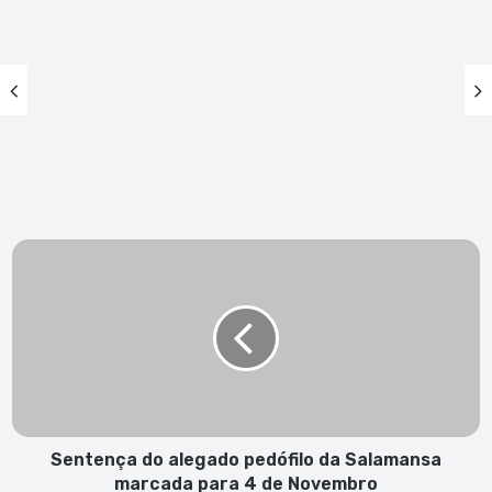
Sentença
do
alegado
pedófilo
da
Salamansa
marcada
para
4
de
Sentença do alegado pedófilo da Salamansa
Novembro
marcada para 4 de Novembro