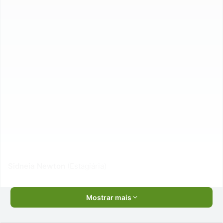
Sidneia Newton
(Estagiária)
Mostrar mais