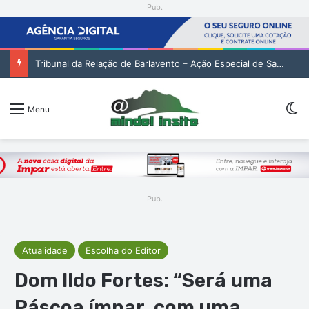
Pub.
Tribunal da Relação de Barlavento – Ação Especial de Sandra Helena Monteiro Lima (2. pub)
Sw
Menu
Pub.
Atualidade
Escolha do Editor
Dom Ildo Fortes: “Será uma
Páscoa ímpar, com uma