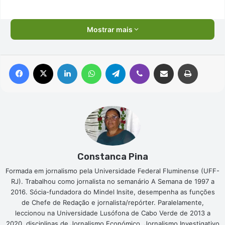
Mostrar mais
Facebook
X
Linkedin
WhatsApp
Telegram
Viber
Compartilhar via e-mail
Imprimir
Constanca Pina
Formada em jornalismo pela Universidade Federal Fluminense (UFF-
RJ). Trabalhou como jornalista no semanário A Semana de 1997 a
2016. Sócia-fundadora do Mindel Insite, desempenha as funções
de Chefe de Redação e jornalista/repórter. Paralelamente,
leccionou na Universidade Lusófona de Cabo Verde de 2013 a
2020, disciplinas de Jornalismo Económico, Jornalismo Investigativo