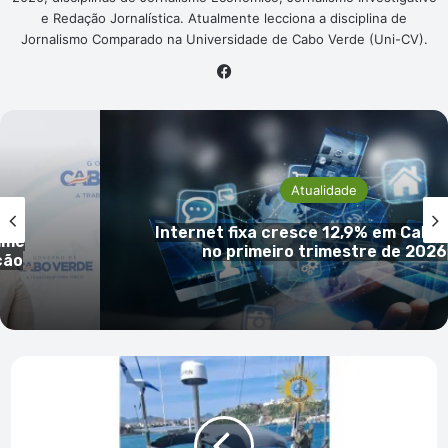
e Redação Jornalística. Atualmente lecciona a disciplina de
Jornalismo Comparado na Universidade de Cabo Verde (Uni-CV).
Facebook
Atualidade
INECV descarta acusações de ale
 Verde
manipulção e reafirma independênc
rigor das estatísticas oficiais
Portugueses
e
marroquino
detidos