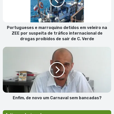
em
veleiro
na
ZEE
por
suspeita
Portugueses e marroquino detidos em veleiro na
de
ZEE por suspeita de tráfico internacional de
tráfico
drogas proibidos de sair de C. Verde
internacional
de
Enfim,
drogas
de
proibidos
novo
de
um
sair
Carnaval
de
sem
C.
bancadas?
Verde
Enfim, de novo um Carnaval sem bancadas?