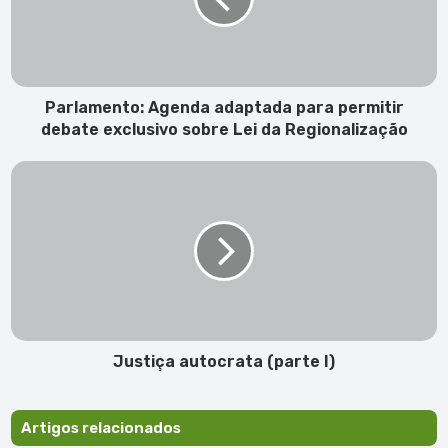
debate
exclusivo
sobre
Lei
da
Parlamento: Agenda adaptada para permitir
Regionalização
debate exclusivo sobre Lei da Regionalização
Justiça
autocrata
(parte
I)
Justiça autocrata (parte I)
Artigos relacionados