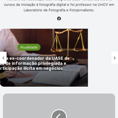
cursos de iniciação à fotografia digital e foi professor na UniCV em
Laboratório de Fotografia e Fotojornalismo.
Facebook
Atualidade
 ex-coordenador da UASE de
e informação privilegiada e
ipação ilícita em negócios
Parlamento:
Agenda
adaptada
para
permitir