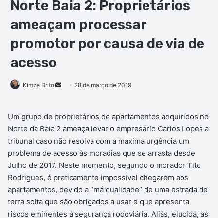
Norte Baia 2: Proprietários
ameaçam processar
promotor por causa de via de
acesso
Mande
Kimze Brito
28 de março de 2019
um
e-
Um grupo de proprietários de apartamentos adquiridos no
mail
Norte da Baía 2 ameaça levar o empresário Carlos Lopes a
tribunal caso não resolva com a máxima urgência um
problema de acesso às moradias que se arrasta desde
Julho de 2017. Neste momento, segundo o morador Tito
Rodrigues, é praticamente impossível chegarem aos
apartamentos, devido a “má qualidade” de uma estrada de
terra solta que são obrigados a usar e que apresenta
riscos eminentes à segurança rodoviária. Aliás, elucida, as