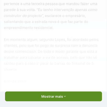
pertence a uma terceira pessoa que mandou fazer uma
parede à sua volta.
“Eu tenho intervenção apenas como
construtor do projecto”,
esclarece o empresário,
salientando que a estrada nova é que faz parte do
empreendimento residencial.
Em momento algum, segundo Lopes, foi abordado pelos
clientes, pelo que foi pego de surpresa com a denúncia
desse contencioso. De todo o modo garante que está a
trabalhar para calcetar a via de acesso, pelo que não vê
razões para o caso ir parar às barras do Tribunal de S.
Vicente.
Kim-Zé Brito
Mostrar mais