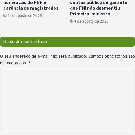
nomeação do PGR e
contas públicas e garante
carência de magistrados
que FMI não desmentiu
Primeiro-ministro
4 de agosto de 2026
4 de agosto de 2026
Deixe um comentário
O seu endereço de e-mail não será publicado.
Campos obrigatórios são
marcados com
*
C
o
m
e
n
t
á