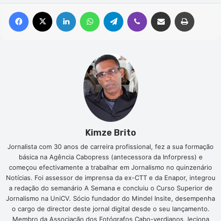
Facebook
X
Linkedin
WhatsApp
Telegram
Viber
Compartilhar via e-mail
Imprimir
Kimze Brito
Jornalista com 30 anos de carreira profissional, fez a sua formação
básica na Agência Cabopress (antecessora da Inforpress) e
começou efectivamente a trabalhar em Jornalismo no quinzenário
Notícias. Foi assessor de imprensa da ex-CTT e da Enapor, integrou
a redação do semanário A Semana e concluiu o Curso Superior de
Jornalismo na UniCV. Sócio fundador do Mindel Insite, desempenha
o cargo de director deste jornal digital desde o seu lançamento.
Membro da Associação dos Fotógrafos Cabo-verdianos, leciona