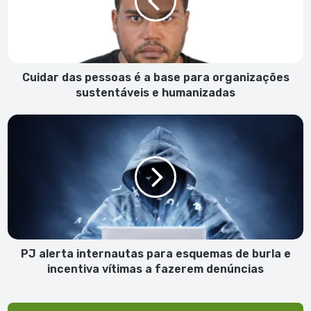
a
base
para
organizações
sustentáveis
e
Cuidar das pessoas é a base para organizações
humanizadas
sustentáveis e humanizadas
PJ
alerta
internautas
para
esquemas
de
burla
e
incentiva
vítimas
PJ alerta internautas para esquemas de burla e
a
incentiva vítimas a fazerem denúncias
fazerem
denúncias