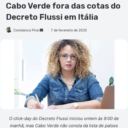
Cabo Verde fora das cotas do
Decreto Flussi em Itália
Mande
Constanca Pina
7 de fevereiro de 2025
um
e-
mail
O click-day do Decreto Flussi iniciou ontem às 9:00 de
manhã, mas Cabo Verde não consta da lista de países