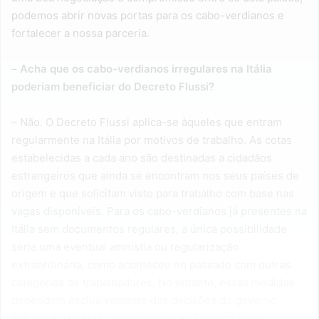
podemos abrir novas portas para os cabo-verdianos e
fortalecer a nossa parceria.
–
Acha que os cabo-verdianos irregulares na Itália
poderiam beneficiar do Decreto Flussi?
– Não. O Decreto Flussi aplica-se àqueles que entram
regularmente na Itália por motivos de trabalho. As cotas
estabelecidas a cada ano são destinadas a cidadãos
estrangeiros que ainda se encontram nos seus países de
origem e que solicitam visto para trabalho com base nas
vagas disponíveis. Para os cabo-verdianos já presentes na
Itália sem documentos regulares, a única possibilidade
seria uma eventual amnistia ou regularização
extraordinária, como aconteceu no passado com outras
categorias de trabalhadores. No entanto, essas medidas
dependem exclusivamente das decisões do governo
italiano e não estão relacionadas ao Decreto Flussi.