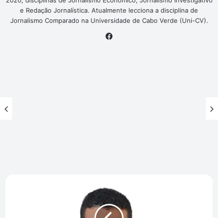
2020, disciplinas de Jornalismo Económico, Jornalismo Investigativo
e Redação Jornalística. Atualmente lecciona a disciplina de
Jornalismo Comparado na Universidade de Cabo Verde (Uni-CV).
Facebook
Cuidar
das
pessoas
é