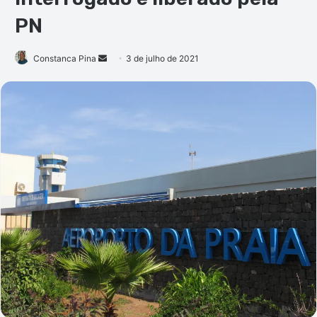
PN
Mande
Constanca Pina
3 de julho de 2021
um
e-
mail