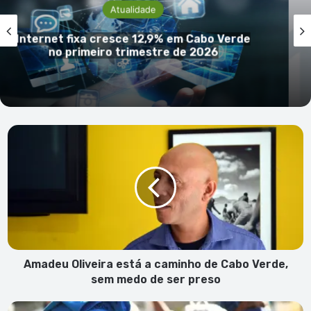
Atualidade
INECV descarta acusações de ale
 Verde
manipulção e reafirma independênc
rigor das estatísticas oficiais
Amadeu
Oliveira
está
a
caminho
de
Cabo
Verde,
sem
medo
Amadeu Oliveira está a caminho de Cabo Verde,
de
sem medo de ser preso
ser
preso
África