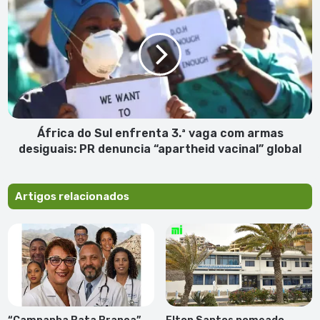
do
Sul
enfrenta
3.ª
vaga
com
armas
desiguais:
PR
África do Sul enfrenta 3.ª vaga com armas
denuncia
desiguais: PR denuncia “apartheid vacinal” global
“apartheid
vacinal”
global
Artigos relacionados