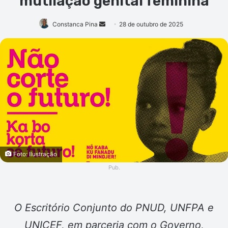
mutilação genital feminina
Mande
Constanca Pina
28 de outubro de 2025
um
e-
mail
Foto: Ilustração
Pub.
O Escritório Conjunto do PNUD, UNFPA e
UNICEF, em parceria com o Governo,