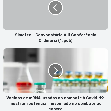
VIII
Conferência
Ordinária
(1.
pub)
Simetec - Convocatória VIII Conferência
Ordinária (1. pub)
Vacinas
de
mRNA,
usadas
no
combate
à
Covid-
19,
mostram
Vacinas de mRNA, usadas no combate à Covid-19,
potencial
mostram potencial inesperado no combate ao
inesperado
cancro