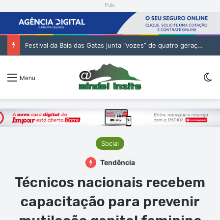
Pub.
Festival da Baía das Gatas junta “vozes” de quatro gerações da música cabo-verdiana na segunda noite
Sw
Menu
Social
Tendência
Técnicos nacionais recebem
capacitação para prevenir