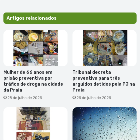
no
combate
ao
Artigos relacionados
cancro
Mulher de 66 anos em
Tribunal decreta
prisão preventiva por
preventiva para três
tráfico de droga na cidade
arguidos detidos pela PJ na
da Praia
Praia
28 de julho de 2026
26 de julho de 2026