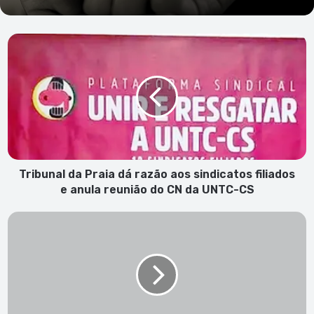
Tribunal
da
Praia
dá
razão
aos
sindicatos
filiados
e
anula
Tribunal da Praia dá razão aos sindicatos filiados
reunião
e anula reunião do CN da UNTC-CS
do
CN
Tribunal
da
da
UNTC-
Comarca
CS
de
S.
Vicente
–