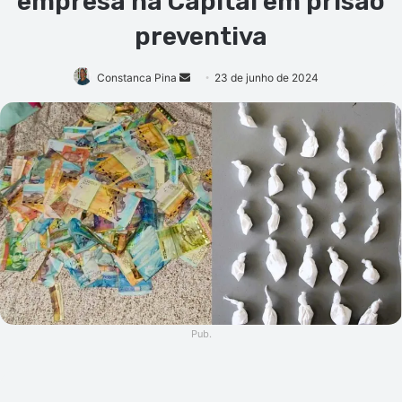
empresa na Capital em prisão
preventiva
Mande
Constanca Pina
23 de junho de 2024
um
e-
mail
Pub.