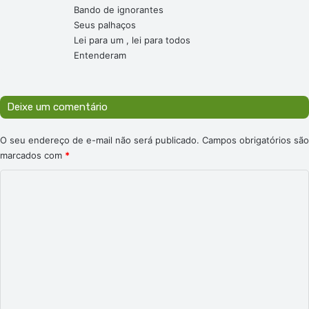
Bando de ignorantes
Seus palhaços
Lei para um , lei para todos
Entenderam
Deixe um comentário
O seu endereço de e-mail não será publicado.
Campos obrigatórios são
marcados com
*
C
o
m
e
n
t
á