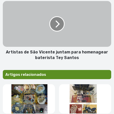
Artistas
de
São
Vicente
juntam
para
homenagear
baterista
Tey
Santos
Artistas de São Vicente juntam para homenagear
baterista Tey Santos
Artigos relacionados