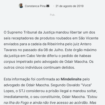
Mande
Constanca Pina
21 de agosto de 2019
um
Pub.
e-
mail
O Supremo Tribunal da Justiça mandou libertar um dos
seis receptadores de produtos roubados em São Vicente
enviados para a cadeia da Ribeirinha pelo juiz Antero
Tavares no passado dia 08 de Julho. Este órgão máximo
da justiça em Cabo Verde diferiu o pedido de
habeas
corpus
impetrado pelo advogado de Odair Maocha. Os
outros cinco indivíduos continuam detidos.
Esta informação foi confirmada ao
Mindelinsite
pelo
advogado de Odair Maocha. Segundo Osvaldo “Vuca”
Lopes, o STJ considerou a prisão ilegal e mandou soltar,
imediatamente, o seu constituinte, Odair Maocha.
“Estou
na ilha do Fogo e ainda não tive acesso ao acórdão. Mas