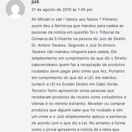
jus
i
21 de agosto de 2019 às 1:45 pm
s
Ah Mindel in sait ! Vamos aos factos ? Primeiro
s
quem deu a Sentença que mandou para cadeia as
e
pessoas da noticia em questão foi o Tribunal da
:
Comarca da S.Vicente na pessoa do Juiz de Direito
Dr. Antero Tavares. Segundo o Juiz Dr.Antero
Tavares não mandou ninguem para cadeia. Ele
simplesmente em cumprimento do que diz o Direito
caboverdeano quem faz a receptação de produtos
roubados deve pagar pelo crime que fez. Portanto
em cumprimento do que diz a LEI, ele mandou
cumprir a LEI no Estado Direito em Cabo Verde.
Terceiro facto apresentar estas pessoas que
receberam produtos de roubos como coitadinhos e
vitimas é no mínimo estranho. Receber ou comprar
produtos que alguem sabe que foi roubado é sim
um crime e o Juiz simplesmente aplicou a sentença
de acordo com o que diz a Lei. No entanto a forma
como o jornal apresenta a noticia dá a ideia que