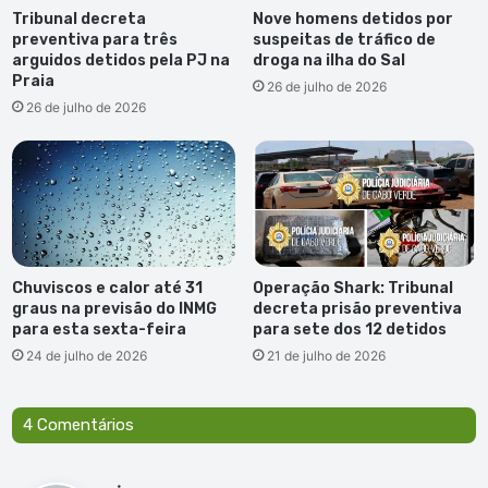
Tribunal decreta
Nove homens detidos por
preventiva para três
suspeitas de tráfico de
arguidos detidos pela PJ na
droga na ilha do Sal
Praia
26 de julho de 2026
26 de julho de 2026
Chuviscos e calor até 31
Operação Shark: Tribunal
graus na previsão do INMG
decreta prisão preventiva
para esta sexta-feira
para sete dos 12 detidos
24 de julho de 2026
21 de julho de 2026
4 Comentários
d