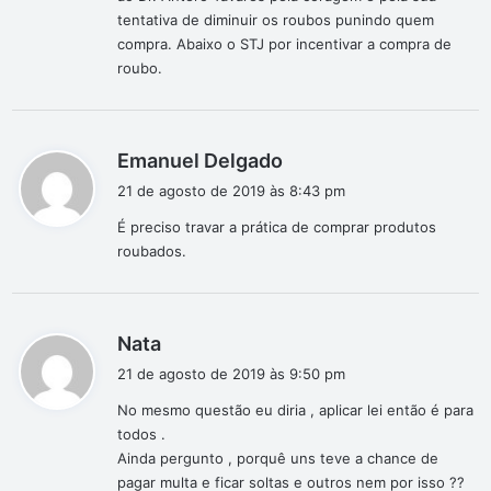
tentativa de diminuir os roubos punindo quem
compra. Abaixo o STJ por incentivar a compra de
roubo.
d
Emanuel Delgado
i
21 de agosto de 2019 às 8:43 pm
s
É preciso travar a prática de comprar produtos
s
roubados.
e
:
d
Nata
i
21 de agosto de 2019 às 9:50 pm
s
No mesmo questão eu diria , aplicar lei então é para
s
todos .
e
Ainda pergunto , porquê uns teve a chance de
:
pagar multa e ficar soltas e outros nem por isso ??