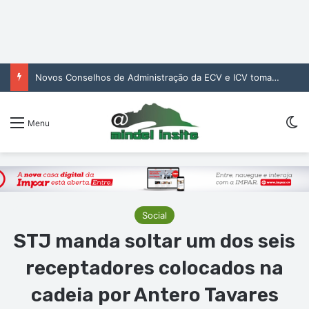
Novos Conselhos de Administração da ECV e ICV tomam posse para reforçar gestão das infraestruturas
Sw
Menu
Social
STJ manda soltar um dos seis
receptadores colocados na
cadeia por Antero Tavares