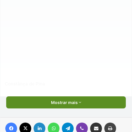
Constânça de Pina
Mostrar mais
Facebook
X
Linkedin
WhatsApp
Telegram
Viber
Compartilhar via e-mail
Imprimir