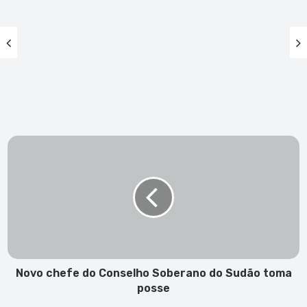
Novo
chefe
do
Conselho
Soberano
do
Sudão
toma
posse
Novo chefe do Conselho Soberano do Sudão toma
posse