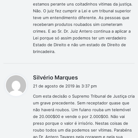
estamos perante uns coitadinhos vitimas da justiça.
Não. O juiz fez cumprir a Lei e um tribunal superior
teve um entendimento diferente. As pessoas que
receberam produtos roubados sim cometeram
crimes. E ao Sr. Dr. Juiz Antero continua a aplicar a
Lei porque só assim podemos ter um verdadeiro
Estado de Direito e não um estado de Direito de
brincadeira.
d
Silvério Marques
i
21 de agosto de 2019 às 3:37 pm
s
Com esta decisão o Supremo Tribunal de Justiça cria
s
um grave precedente. Sem receptador quase que
e
não haverá roubos. Um fulano rouba um telemóvel
:
de 20.000$00 e vende o por 2.000$00. Não vai
preso porque o valor é irrisório. Nestas coisas de
roubo todos um dia podemos ser vítimas. Parabéns
ao Dr. Antero Tavares pela coragem e pela sua