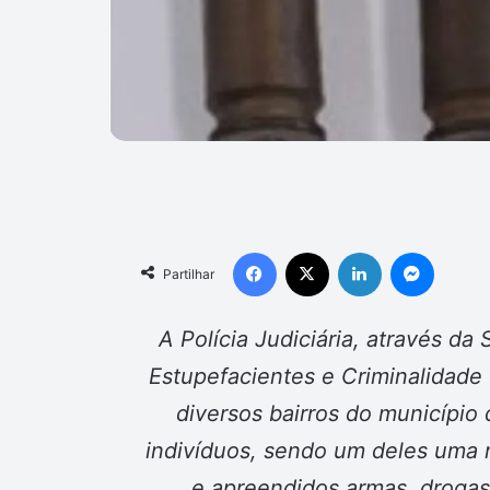
Facebook
X
Linkedin
Messen
Partilhar
A Polícia Judiciária, através da
Estupefacientes e Criminalidad
diversos bairros do município
indivíduos, sendo um deles uma 
e apreendidos armas, drogas