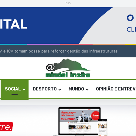
Pub.
V e ICV tomam posse para reforçar gestão das infraestruturas
SOCIAL
DESPORTO
MUNDO
OPINIÃO E ENTRE