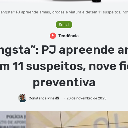
angsta”: PJ apreende armas, drogas e viatura e detém 11 suspeitos, no
Social
Tendência
gsta”: PJ apreende a
m 11 suspeitos, nove 
preventiva
Mande
Constanca Pina
26 de novembro de 2025
um
e-
mail