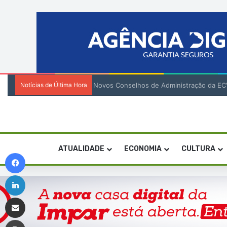
Notícias de Última Hora
Novos Conselhos de Administração da EC
ATUALIDADE
ECONOMIA
CULTURA
Facebook
Linkedin
Compartilhar via e-mail
Imprimir