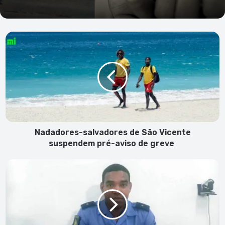
Nadadores-
salvadores
de
São
Vicente
suspendem
pré-
aviso
de
greve
Nadadores-salvadores de São Vicente
suspendem pré-aviso de greve
PN
encerra
"Plano
Verão
2023"
em