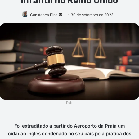
infantil no Reino Unido
Mande
Constanca Pina
30 de setembro de 2023
um
e-
mail
Pub.
Foi extraditado a partir do Aeroporto da Praia um
cidadão inglês condenado no seu país pela prática dos