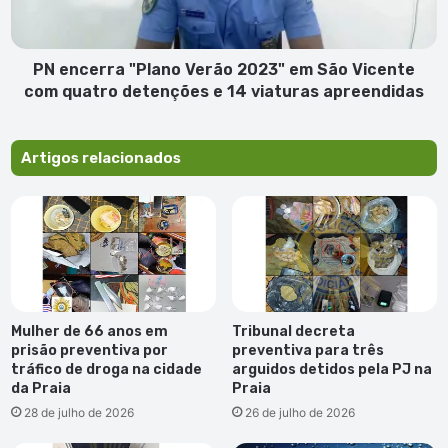
São
Vicente
com
quatro
PN encerra "Plano Verão 2023" em São Vicente
detenções e
com quatro detenções e 14 viaturas apreendidas
14
viaturas
apreendidas
Artigos relacionados
Mulher de 66 anos em
Tribunal decreta
prisão preventiva por
preventiva para três
tráfico de droga na cidade
arguidos detidos pela PJ na
da Praia
Praia
28 de julho de 2026
26 de julho de 2026