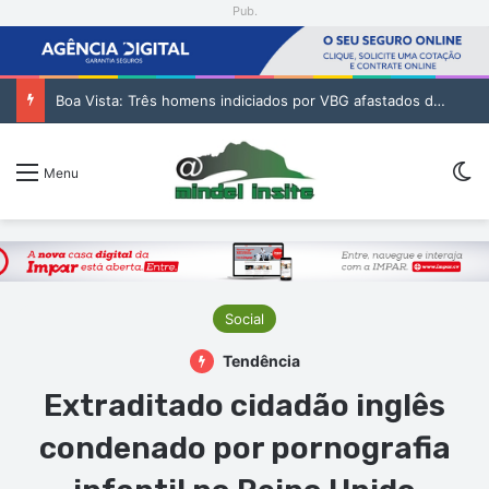
Pub.
Boa Vista: Três homens indiciados por VBG afastados das residências de família
Sw
Menu
Social
Tendência
Extraditado cidadão inglês
condenado por pornografia